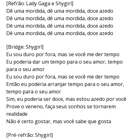
[Refrão: Lady Gaga e Shygirl]
Dê uma mordida, dê uma mordida, doce azedo
Dê uma mordida, dê uma mordida, doce azedo
Dê uma mordida, dê uma mordida, doce azedo
Dê uma mordida, dê uma mordida, doce azedo
[Bridge: Shygirl]
Eu sou duro por fora, mas se você me der tempo
Eu poderia dar um tempo para o seu amor, tempo
para o seu amor
Eu sou duro por fora, mas se você me der tempo
Então eu poderia arranjar tempo para o seu amor,
tempo para o seu amor
Sim, eu poderia ser doce, mas estou azedo por você
Prove o veneno, faça seus sonhos se tornarem
realidade
Não é certo gostar, mas você sabe que gosta
[Pré-refrão: Shygirl]