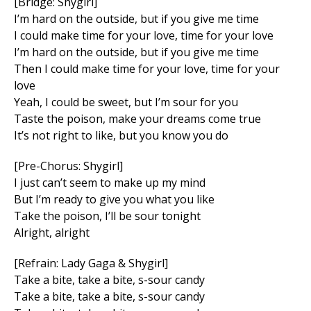
[Bridge: Shygirl]
I’m hard on the outside, but if you give me time
I could make time for your love, time for your love
I’m hard on the outside, but if you give me time
Then I could make time for your love, time for your
love
Yeah, I could be sweet, but I’m sour for you
Taste the poison, make your dreams come true
It’s not right to like, but you know you do
[Pre-Chorus: Shygirl]
I just can’t seem to make up my mind
But I’m ready to give you what you like
Take the poison, I’ll be sour tonight
Alright, alright
[Refrain: Lady Gaga & Shygirl]
Take a bite, take a bite, s-sour candy
Take a bite, take a bite, s-sour candy