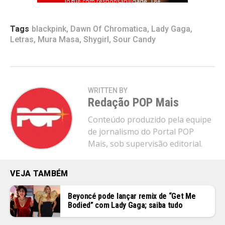
Jogue com responsabilidade. 18+
Tags
blackpink
,
Dawn Of Chromatica
,
Lady Gaga
,
Letras
,
Mura Masa
,
Shygirl
,
Sour Candy
WRITTEN BY
Redação POP Mais
Conteúdo produzido pela equipe
de jornalismo do Portal POP
Mais, sob supervisão editorial.
VEJA TAMBÉM
Beyoncé pode lançar remix de “Get Me
Bodied” com Lady Gaga; saiba tudo