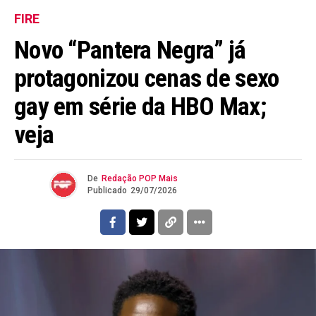
FIRE
Novo “Pantera Negra” já
protagonizou cenas de sexo
gay em série da HBO Max;
veja
De
Redação POP Mais
Publicado
29/07/2026