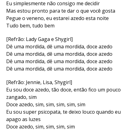
Eu simplesmente não consigo me decidir
Mas estou pronto para te dar o que você gosta
Pegue o veneno, eu estarei azedo esta noite
Tudo bem, tudo bem
[Refrão: Lady Gaga e Shygirl]
Dê uma mordida, dê uma mordida, doce azedo
Dê uma mordida, dê uma mordida, doce azedo
Dê uma mordida, dê uma mordida, doce azedo
Dê uma mordida, dê uma mordida, doce azedo
[Refrão: Jennie, Lisa, Shygirl]
Eu sou doce azedo, tão doce, então fico um pouco
zangado, sim
Doce azedo, sim, sim, sim, sim, sim
Eu sou super psicopata, te deixo louco quando eu
apago as luzes
Flipboard
Doce azedo, sim, sim, sim, sim
Reddit