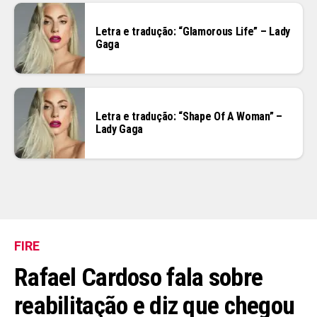
Letra e tradução: “Glamorous Life” – Lady
Gaga
Letra e tradução: “Shape Of A Woman” –
Lady Gaga
FIRE
Rafael Cardoso fala sobre
reabilitação e diz que chegou