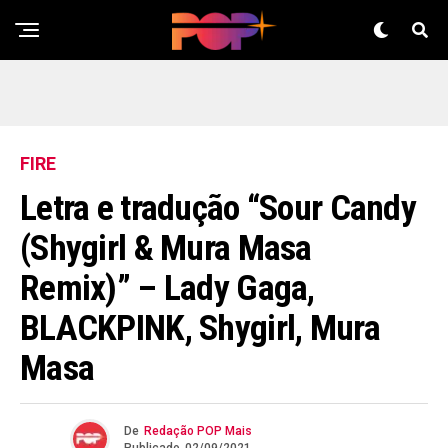
FIRE
Letra e tradução “Sour Candy
(Shygirl & Mura Masa
Remix)” – Lady Gaga,
BLACKPINK, Shygirl, Mura
Masa
De
Redação POP Mais
Publicado
02/09/2021