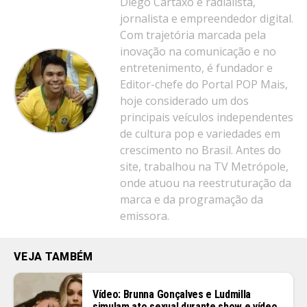
Diego Cartaxo é radialista,
jornalista e empreendedor digital.
Com trajetória marcada pela
inovação na comunicação e no
entretenimento, é fundador e
Editor-chefe do Portal POP Mais,
hoje considerado um dos
principais veículos independentes
de cultura pop e variedades em
crescimento no Brasil. Antes do
site, trabalhou na TV Metrópole,
onde atuou na reestruturação da
marca e da programação da
emissora.
VEJA TAMBÉM
Vídeo: Brunna Gonçalves e Ludmilla
simulam ato sexual durante show e vídeo