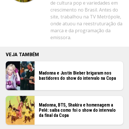
de cultura pop e variedades em
crescimento no Brasil. Antes do
site, trabalhou na TV Metrópole,
onde atuou na reestruturação da
marca e da programação da
emissora.
VEJA TAMBÉM
Madonna e Justin Bieber brigaram nos
bastidores do show do intervalo na Copa
Madonna, BTS, Shakira e homenagem a
Pelé: saiba como foi o show do intervalo
da final da Copa