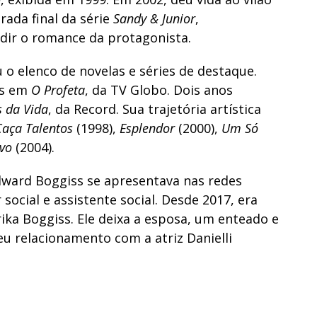
rada final da série
Sandy & Junior
,
ir o romance da protagonista.
o elenco de novelas e séries de destaque.
as em
O Profeta
, da TV Globo. Dois anos
 da Vida
, da Record. Sua trajetória artística
Caça Talentos
(1998),
Esplendor
(2000),
Um Só
vo
(2004).
dward Boggiss se apresentava nas redes
social e assistente social. Desde 2017, era
ika Boggiss. Ele deixa a esposa, um enteado e
 seu relacionamento com a atriz Danielli