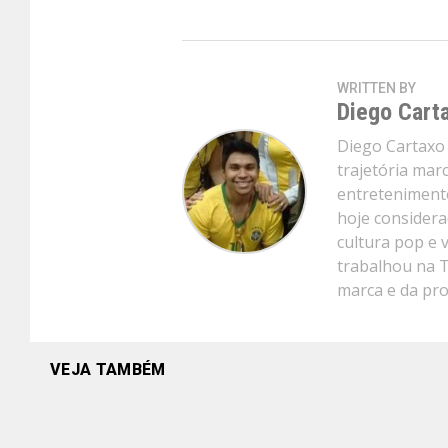
WRITTEN BY
Diego Cart
Diego Cartaxo 
trajetória mar
entretenimento
hoje considera
cultura pop e 
trabalhou na 
marca e da pr
VEJA TAMBÉM