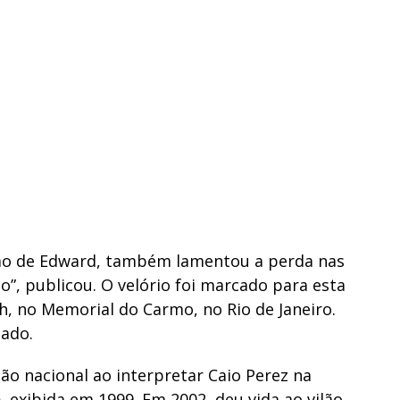
mo de Edward, também lamentou a perda nas
mo”, publicou. O velório foi marcado para esta
11h, no Memorial do Carmo, no Rio de Janeiro.
mado.
o nacional ao interpretar Caio Perez na
o
, exibida em 1999. Em 2002, deu vida ao vilão