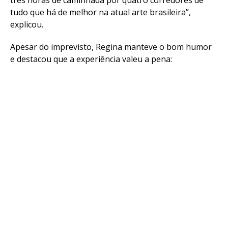
três horas de caminhada por quatro corredores de
tudo que há de melhor na atual arte brasileira”,
Pinterest
explicou.
Whatsapp
Email
Apesar do imprevisto, Regina manteve o bom humor
e destacou que a experiência valeu a pena: