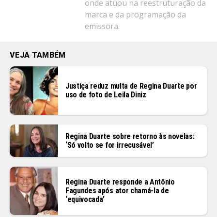
onde atuou na reestruturação da
marca e da programação da
emissora.
VEJA TAMBÉM
Justiça reduz multa de Regina Duarte por
uso de foto de Leila Diniz
Regina Duarte sobre retorno às novelas:
‘Só volto se for irrecusável’
Flipboard
Reddit
Regina Duarte responde a Antônio
Pinterest
Fagundes após ator chamá-la de
‘equivocada’
Whatsapp