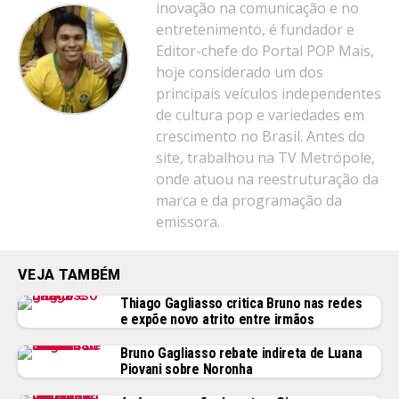
inovação na comunicação e no
entretenimento, é fundador e
Editor-chefe do Portal POP Mais,
hoje considerado um dos
principais veículos independentes
de cultura pop e variedades em
crescimento no Brasil. Antes do
site, trabalhou na TV Metrópole,
onde atuou na reestruturação da
marca e da programação da
emissora.
VEJA TAMBÉM
Thiago Gagliasso critica Bruno nas redes
e expõe novo atrito entre irmãos
Bruno Gagliasso rebate indireta de Luana
Piovani sobre Noronha