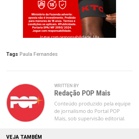
Jogue com responsabilidade. 18+
Tags
Paula Fernandes
WRITTEN BY
Redação POP Mais
Conteúdo produzido pela equipe
de jornalismo do Portal POP
Mais, sob supervisão editorial.
VEJA TAMBÉM