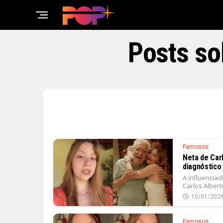
Posts so
Famosos
Neta de Car
diagnóstico
A influenciad
Carlos Albert
10/01/202
Famosos