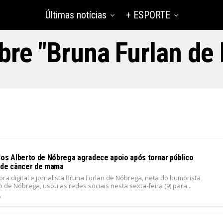
Últimas notícias
+ ESPORTE
bre "Bruna Furlan de
los Alberto de Nóbrega agradece apoio após tornar público
 de câncer de mama
ora digital e jornalista Bruna Furlan de Nóbrega, neta do humorista
o de Nóbrega, usou as redes sociais nesta sexta-feira (9) para...
6