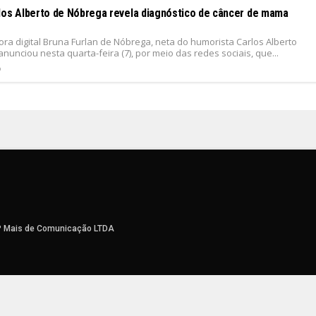
los Alberto de Nóbrega revela diagnóstico de câncer de mama
ora digital Bruna Furlan de Nóbrega, neta do humorista Carlos Alberto
nunciou nesta quarta-feira (7), por meio das redes sociais, que...
6
P Mais de Comunicação LTDA