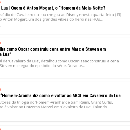
s
a Lua | Quem é Anton Mogart, o “Homem da Meia-Noite?
isódio de Cavaleiro da Lua chegou ao Disney+ nesta quarta-feira (13)
 Anton Mogart, um dos grandes vilões do herói nas HQs....
2
s
alha como Oscar construiu cena entre Marc e Steven em
a Lua”
al de ‘Cavaleiro da Lua‘, detalhou como Oscar Isaac construiu a cena
Steven no segundo episódio da série. Durante...
2
s
 “Homem-Aranha diz como é voltar ao MCU em Cavaleiro da Lua
tores da trilogia do ‘Homem-Aranha‘ de Sam Raimi, Grant Curtis,
 é voltar ao Universo Marvel em ‘Cavaleiro da Lua’. Falando...
2
s