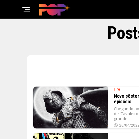
Post
Fire
Novo pôster 
episódio
Chegando ao D
de ‘Cavaleiro
grande...
26/04/202