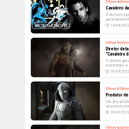
Filmes & Série
Cavaleiro d
O terceiro ep
apresentando
14/04/202
Filmes & Série
Diretor det
“Cavaleiro d
O diretor ger
entre Marc e 
08/04/202
Filmes & Série
Produtor de
Um dos produ
descreve como
29/03/202
Filmes & Série