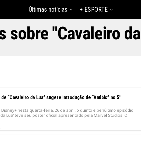
Últimas notícias
+ ESPORTE
s sobre "Cavaleiro da
de “Cavaleiro da Lua” sugere introdução de “Anúbis” no 5°
isney+ nesta quarta-feira, 26 de abril, o quinto e penúltimo episódio
 da Lua‘ teve seu pôster oficial apresentado pela Marvel Studios. O
2