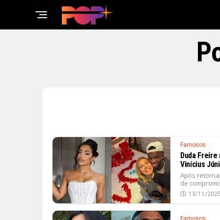
Po
Famosos
Duda Freire 
Vinícius Jún
Após retorna
de compromiss
13/11/202
Famosos