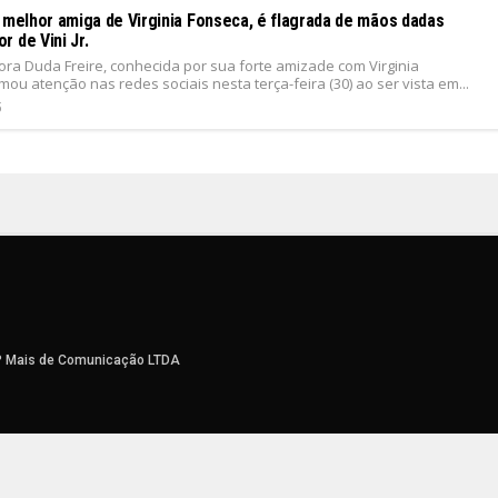
, melhor amiga de Virginia Fonseca, é flagrada de mãos dadas
 de Vini Jr.
ora Duda Freire, conhecida por sua forte amizade com Virginia
ou atenção nas redes sociais nesta terça-feira (30) ao ser vista em...
5
P Mais de Comunicação LTDA