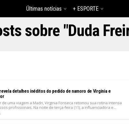
Últimas notícias
+ ESPORTE
sts sobre "Duda Frei
revela detalhes inéditos do pedido de namoro de Virginia e
ior
r de uma viagem a Madri, Virginia Fonseca retomou sua rotina intensa
os profissionais. Na noite de terça-feira (11), a influenciadora e...
5