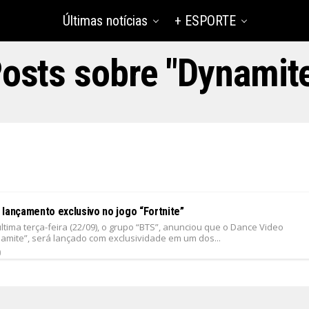
Últimas notícias
+ ESPORTE
osts sobre "Dynamit
 lançamento exclusivo no jogo “Fortnite”
ltima terça-feira (22/09), o grupo “BTS”, anunciou que o Dance Video
namite”, será lançado com exclusividade em um dos...
0