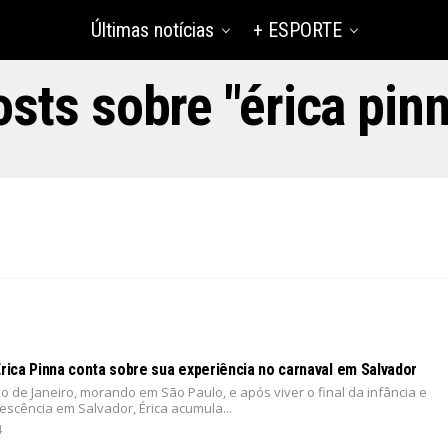
Últimas notícias
+ ESPORTE
sts sobre "érica pin
Érica Pinna conta sobre sua experiência no carnaval em Salvador
o de Janeiro, morando em São Paulo, e após viver o final da infância e
lescência em Salvador, Érica acumula...
4