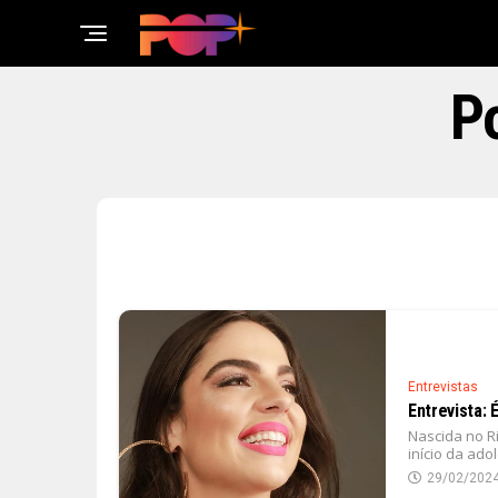
Po
Entrevistas
Entrevista: 
Nascida no Ri
início da ado
29/02/202