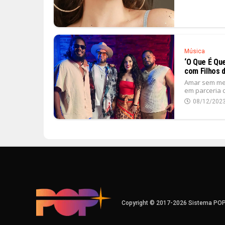
Música
‘O Que É Que
com Filhos 
Amar sem med
em parceria c
08/12/202
Copyright © 2017-2026 Sistema PO