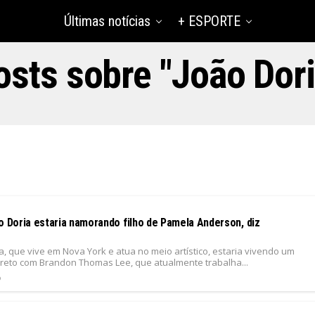
Últimas notícias
+ ESPORTE
osts sobre "João Dori
o Doria estaria namorando filho de Pamela Anderson, diz
a, que vive em Nova York e atua no meio artístico, estaria vivendo um
reto com Brandon Thomas Lee, que atualmente trabalha...
6