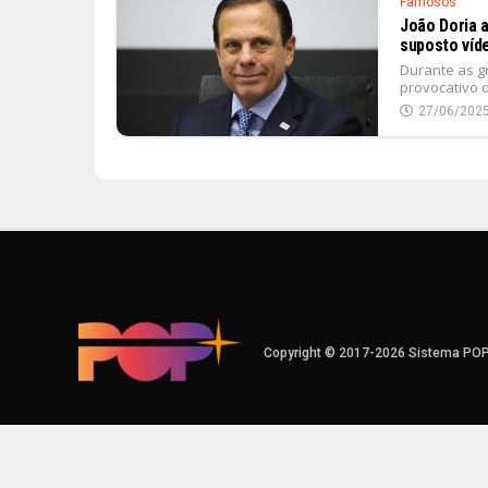
Famosos
João Doria 
suposto víd
Durante as g
provocativo 
27/06/202
Copyright © 2017-2026 Sistema PO