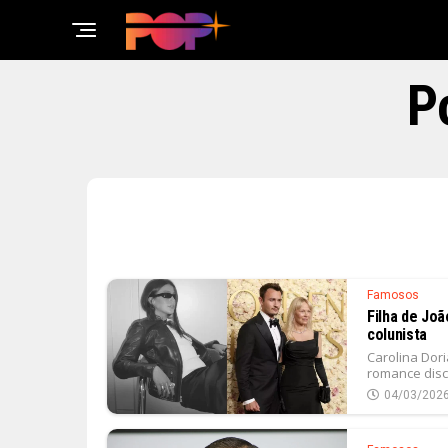
P
Famosos
Filha de Joã
colunista
Carolina Dori
romance disc
04/03/202