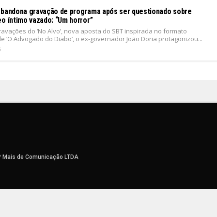
abandona gravação de programa após ser questionado sobre
eo íntimo vazado: “Um horror”
ravações do ‘No Alvo’, nova aposta do SBT inspirada no formato
de ‘O Advogado do Diabo’, o ex-governador João Doria protagonizou...
5
P Mais de Comunicação LTDA