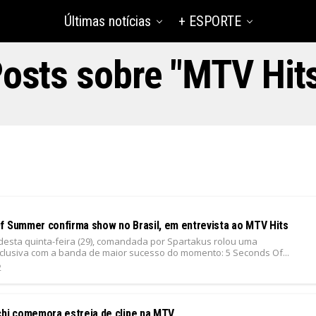
Últimas notícias
+ ESPORTE
osts sobre "MTV Hit
f Summer confirma show no Brasil, em entrevista ao MTV Hits
 desta quinta-feira (29), comandada por Spartakus rolou uma
xclusiva com a banda de maior sucesso do momento: 5 Seconds Of...
2
chi comemora estreia de clipe na MTV