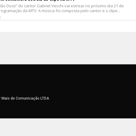
dão Doce” do cantor Gabriel Veschi vai estrear no próximo dia 21 de
ogramação da MTV. A música foi composta pelo cantor e o clipe...
8
P Mais de Comunicação LTDA