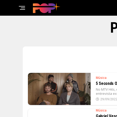
P
Música
5 Seconds O
No MTV Hits,
entrevista e
29/09/202
Música
Gabriel Ves