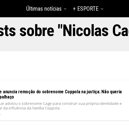
Últimas notícias
+ ESPORTE
ts sobre "Nicolas C
e anuncia remoção do sobrenome Coppola na justiça: Não queria
 palhaço
que adotou o sobrenome Cage para construir sua própria identidade e
r da influência da família Coppola.
6