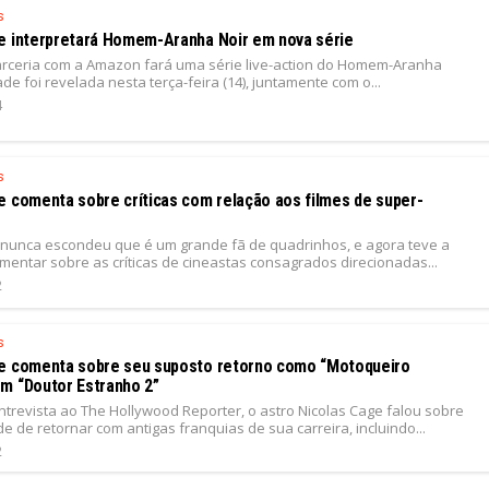
s
e interpretará Homem-Aranha Noir em nova série
rceria com a Amazon fará uma série live-action do Homem-Aranha
ade foi revelada nesta terça-feira (14), juntamente com o...
4
s
e comenta sobre críticas com relação aos filmes de super-
 nunca escondeu que é um grande fã de quadrinhos, e agora teve a
mentar sobre as críticas de cineastas consagrados direcionadas...
2
s
e comenta sobre seu suposto retorno como “Motoqueiro
m “Doutor Estranho 2”
ntrevista ao The Hollywood Reporter, o astro Nicolas Cage falou sobre
de de retornar com antigas franquias de sua carreira, incluindo...
2