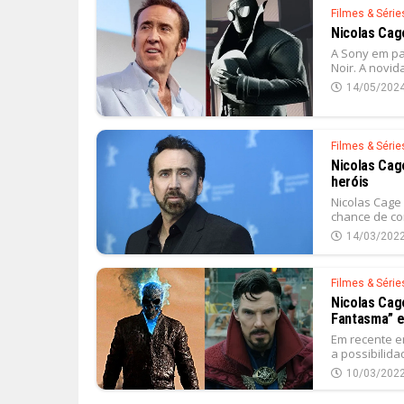
Filmes & Série
Nicolas Cag
A Sony em pa
Noir. A novid
14/05/202
Filmes & Série
Nicolas Cag
heróis
Nicolas Cage
chance de co
14/03/202
Filmes & Série
Nicolas Cag
Fantasma” e
Em recente e
a possibilida
10/03/202