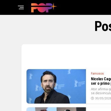
Pos
Famosos
Nicolas Cag
ser o primo
Ator afirma 
se desvincula
30/05/202