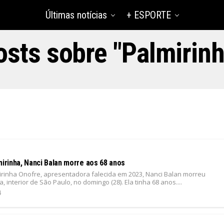
Últimas notícias
+ ESPORTE
osts sobre "Palmirinh
mirinha, Nanci Balan morre aos 68 anos
mirinha Onofre, apresentadora falecida em 2023, Nanci Balan morreu
, interior de São Paulo, no domingo (28). Ela tinha 68 anos....
4