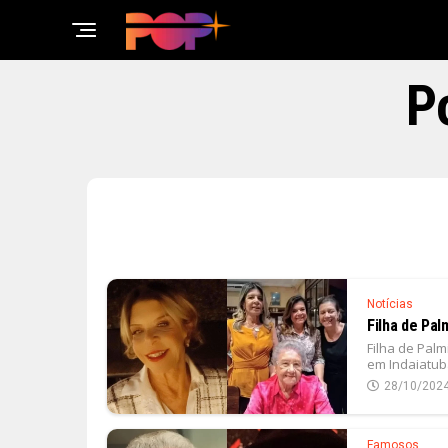
P
Notícias
Filha de Pal
Filha de Pal
em Indaiatuba
28/10/202
Famosos