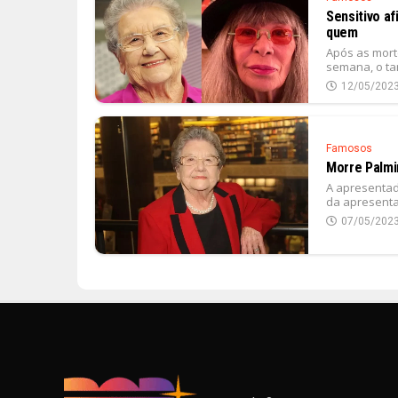
Sensitivo a
quem
Após as morte
semana, o tar
12/05/202
Famosos
Morre Palmi
A apresentad
da apresenta
07/05/202