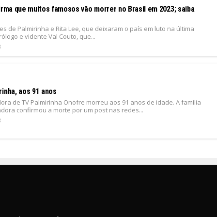
firma que muitos famosos vão morrer no Brasil em 2023; saiba
s de Palmirinha e Rita Lee, que deixaram o país em luto na última
ólogo e vidente Val Couto, que...
3
rinha, aos 91 anos
ora de TV Palmirinha Onofre morreu aos 91 anos de idade. A família
dora confirmou a morte por um post nas redes...
3