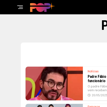
P
Notícias
Padre Fábio
funcionário
O padre Fábio
vem recebend
20/05/202
Famosos