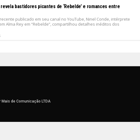
 revela bastidores picantes de ‘Rebelde’ e romances entre
recente publicado em seu canal no YouTube, Ninel Conde, intérprete
m Alma Rey em “Rebelde”, compartilhou detalhes inéditos dos
5
P Mais de Comunicação LTDA