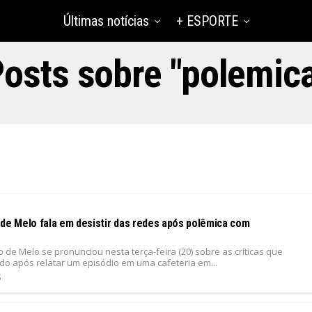
Últimas notícias
+ ESPORTE
osts sobre "polemic
 de Melo fala em desistir das redes após polêmica com
 de Melo se pronunciou nesta terça-feira (20) sobre as críticas que
o após relatar um episódio em uma cafeteria em...
5