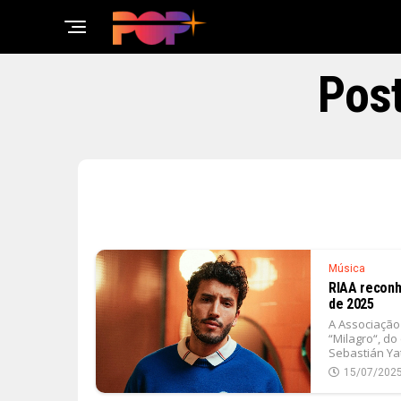
Post
Música
RIAA reconh
de 2025
A Associação
“Milagro“, d
Sebastián Yatr
15/07/202