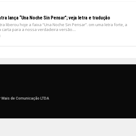
tra lança “Una Noche Sin Pensar”; veja letra e tradução
ra liberou hoje a faixa “Una Noche Sin Pensar”. om uma letra forte, a
 carta para a nossa verdadeira versão....
3
P Mais de Comunicação LTDA