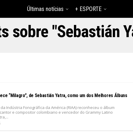
Últimas notícias
+ ESPORTE
s sobre "Sebastián Y
ece “Milagro”, de Sebastián Yatra, como um dos Melhores Álbuns
 da Indústria Fonográfica da América (RIAA) reconheceu o álbum
o cantor e compositor colombiano e vencedor do Grammy Latino
a,...
5