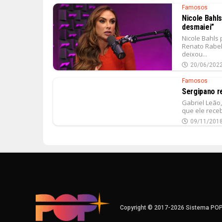
Famosos
Nicole Bahl
desmaiei”
Nicole Bahls 
Renato Rabel
deixou...
20/06/202
Famosos
Sergipano re
Gabriel Leão,
que ele rece
09/11/201
Copyright © 2017-2026 Sistema PO