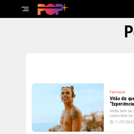
P
Famosos
Vitão diz qu
“Experiênci
Vitão tem se
como tem se 
11/07/202