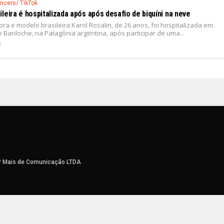
encers/ TikTok
leira é hospitalizada após após desafio de biquíni na neve
ora e modelo brasileira Karol Rosalin, de 26 anos, foi hospitalizada em
 Bariloche, na Patagônia argentina, após participar de uma...
5
P Mais de Comunicação LTDA