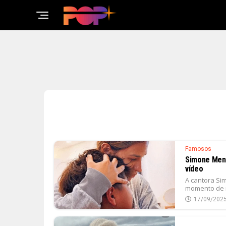
Famosos
Simone Mend
vídeo
A cantora Si
momento de re
17/09/202