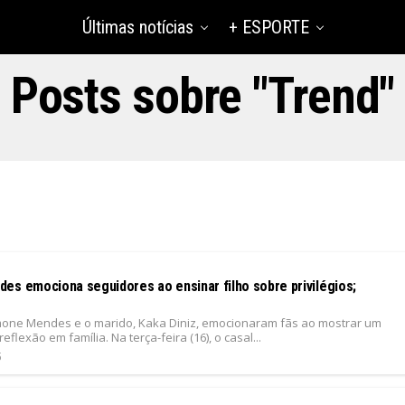
Últimas notícias
+ ESPORTE
Posts sobre "Trend"
es emociona seguidores ao ensinar filho sobre privilégios;
mone Mendes e o marido, Kaka Diniz, emocionaram fãs ao mostrar um
flexão em família. Na terça-feira (16), o casal...
5