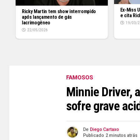
Ex-Miss U
Ricky Martin tem show interrompido
e cita Ri
após lançamento de gás
lacrimogêneo
19/03/2
22/05/2026
FAMOSOS
Minnie Driver, a
sofre grave aci
De
Diego Cartaxo
Publicado
2 minutos atrás