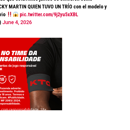
CKY MARTIN QUIEN TUVO UN TRÍO con el modelo y
vio
pic.twitter.com/9j2yu5xXBL
)
June 4, 2026
 com responsabilidade. 18+