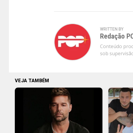
WRITTEN BY
Redação P
Conteúdo produ
sob supervisão 
VEJA TAMBÉM