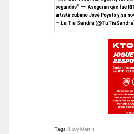
segundos”
Aseguran que fue RI
artista cubano José Poyato y su no
— La Tía Sandra (@TuTiaSandra
Jogue
Tags
Ricky Martin