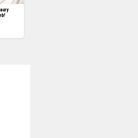
maury
eb!