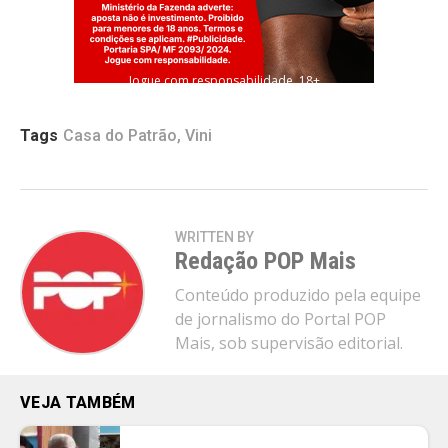
Jogue com responsabilidade. 18+
Tags
Casa do Patrão
,
Vini
WRITTEN BY
Redação POP Mais
Conteúdo produzido pela equipe
de jornalismo do Portal POP
Mais, sob supervisão editorial.
VEJA TAMBÉM