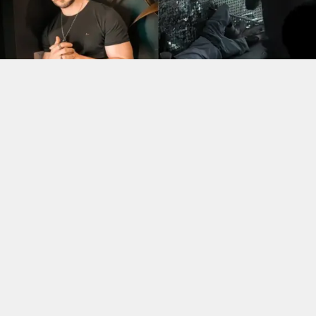
Reprodução
O influenciador e ex-peão de “A Fazenda 11”, Lucas
Viana, foi retirado do reality show “Impulsiona House”
depois de se envolver em um episódio com o
humorista Eddy Jr. durante uma festa do programa.
A confusão aconteceu em uma dinâmica realizada na
chamada “festa do branco”. Segundo imagens exibidas
pela produção, Lucas colocou Eddy sobre os ombros,
mas perdeu o equilíbrio e os dois acabaram caindo no
chão. Após o incidente, Eddy relatou dores no corpo e