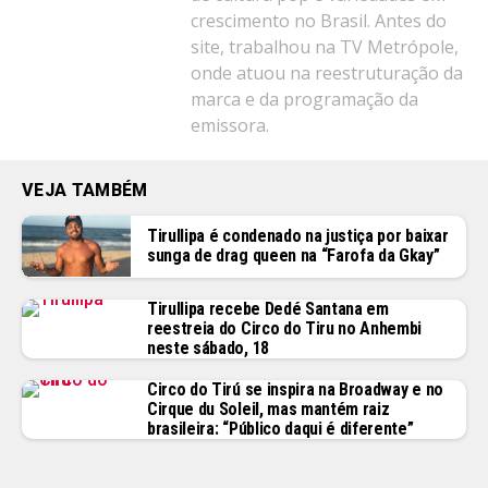
crescimento no Brasil. Antes do
site, trabalhou na TV Metrópole,
onde atuou na reestruturação da
marca e da programação da
emissora.
VEJA TAMBÉM
Tirullipa é condenado na justiça por baixar
sunga de drag queen na “Farofa da Gkay”
Tirullipa recebe Dedé Santana em
reestreia do Circo do Tiru no Anhembi
neste sábado, 18
Circo do Tirú se inspira na Broadway e no
Cirque du Soleil, mas mantém raiz
brasileira: “Público daqui é diferente”