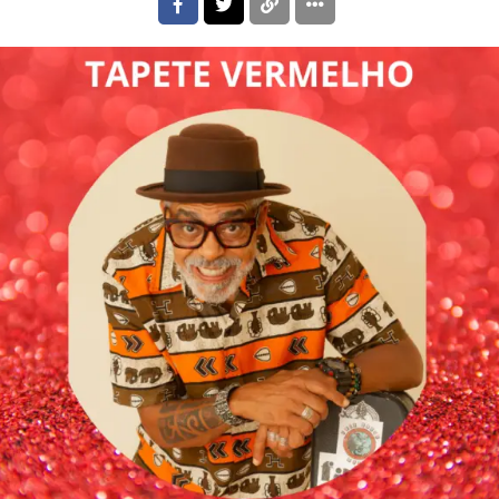
Flipboard
Reddit
Pinterest
Whatsapp
Email