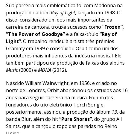
Sua parceria mais emblemática foi com Madonna na
produção do álbum
Ray of Light
, lançado em 1998. O
disco, considerado um dos mais importantes da
carreira da cantora, trouxe sucessos como
“Frozen”
,
“The Power of Goodbye”
e a faixa-título
“Ray of
Light”
. O trabalho rendeu à artista três prêmios
Grammy em 1999 e consolidou Orbit como um dos
produtores mais influentes da indústria musical. Ele
também participou da produção de faixas dos álbuns
Music
(2000) e
MDNA
(2012).
Nascido William Wainwright, em 1956, e criado no
norte de Londres, Orbit abandonou os estudos aos 16
anos para seguir carreira na música. Foi um dos
fundadores do trio eletrônico Torch Song e,
posteriormente, assinou a produção do álbum
13
, da
banda Blur, além do hit
“Pure Shores”
, do grupo All
Saints, que alcançou o topo das paradas no Reino
Unido.