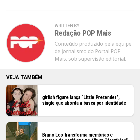
WRITTEN BY
Redação POP Mais
Conteúdo produzido pela equipe
de jornalismo do Portal POP
Mais, sob supervisão editorial.
VEJA TAMBÉM
girlish figure lança “Little Pretender”,
single que aborda a busca por identidade
Bruno Leo transforma memórias e