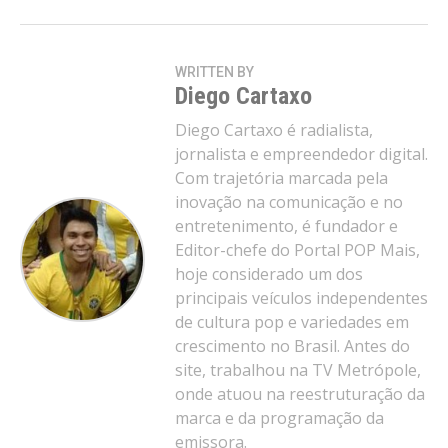
Flipboard
WRITTEN BY
Diego Cartaxo
Reddit
Diego Cartaxo é radialista,
Pinterest
jornalista e empreendedor digital.
Whatsapp
Com trajetória marcada pela
Email
inovação na comunicação e no
entretenimento, é fundador e
Editor-chefe do Portal POP Mais,
hoje considerado um dos
principais veículos independentes
de cultura pop e variedades em
crescimento no Brasil. Antes do
site, trabalhou na TV Metrópole,
onde atuou na reestruturação da
marca e da programação da
emissora.