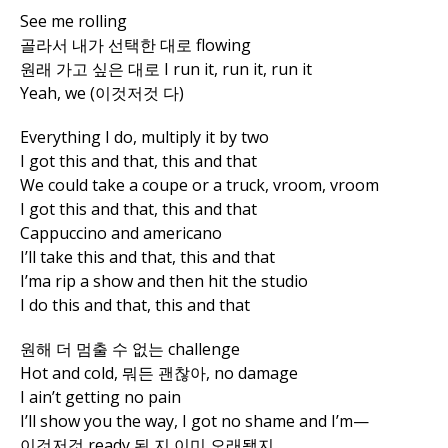
See me rolling
골라서 내가 선택한 대로 flowing
원래 가고 싶은 대로 I run it, run it, run it
Yeah, we (이것저것 다)
Everything I do, multiply it by two
I got this and that, this and that
We could take a coupe or a truck, vroom, vroom
I got this and that, this and that
Cappuccino and americano
I’ll take this and that, this and that
I’ma rip a show and then hit the studio
I do this and that, this and that
원해 더 멈출 수 없는 challenge
Hot and cold, 뭐든 괜찮아, no damage
I ain’t getting no pain
I’ll show you the way, I got no shame and I’m—
이것저것 ready 된 지 이미 오래됐지