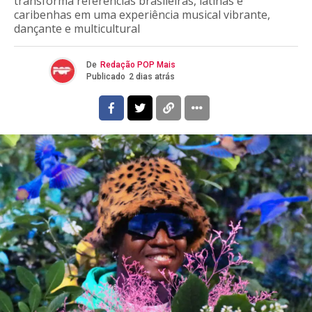
transforma referências brasileiras, latinas e
caribenhas em uma experiência musical vibrante,
dançante e multicultural
De
Redação POP Mais
Publicado
2 dias atrás
Flipboard
Reddit
Pinterest
Whatsapp
Email