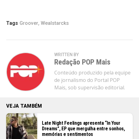
Tags
Groover
,
Wealstarcks
WRITTEN BY
Redação POP Mais
Conteúdo produzido pela equipe
de jornalismo do Portal POP
Mais, sob supervisão editorial.
VEJA TAMBÉM
Late Night Feelings apresenta “In Your
Dreams”, EP que mergulha entre sonhos,
memórias e sentimentos