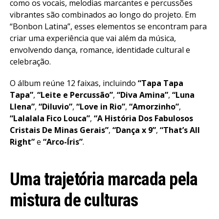
como os vocais, melodias marcantes e percussões
vibrantes são combinados ao longo do projeto. Em
“Bonbon Latina”, esses elementos se encontram para
criar uma experiência que vai além da música,
envolvendo dança, romance, identidade cultural e
celebração.
O álbum reúne 12 faixas, incluindo
“Tapa Tapa
Tapa”
,
“Leite e Percussão”
,
“Diva Amina”
,
“Luna
Llena”
,
“Diluvio”
,
“Love in Rio”
,
“Amorzinho”
,
“Lalalala Fico Louca”
,
“A História Dos Fabulosos
Cristais De Minas Gerais”
,
“Dança x 9”
,
“That’s All
Right”
e
“Arco-Íris”
.
Uma trajetória marcada pela
mistura de culturas