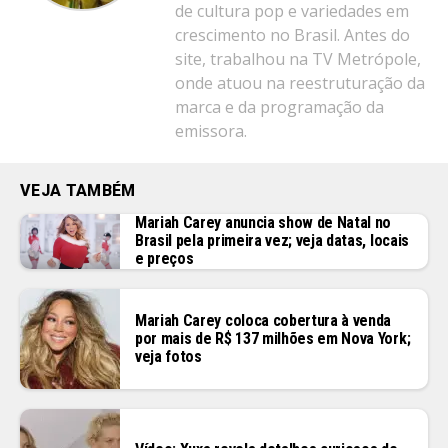
de cultura pop e variedades em
crescimento no Brasil. Antes do
site, trabalhou na TV Metrópole,
onde atuou na reestruturação da
marca e da programação da
emissora.
VEJA TAMBÉM
Mariah Carey anuncia show de Natal no
Brasil pela primeira vez; veja datas, locais
e preços
Mariah Carey coloca cobertura à venda
por mais de R$ 137 milhões em Nova York;
veja fotos