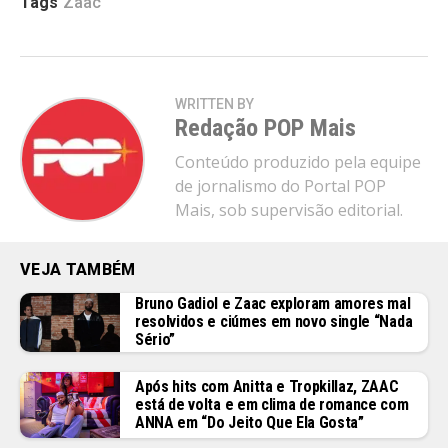
Tags
Zaac
WRITTEN BY
Redação POP Mais
Conteúdo produzido pela equipe
de jornalismo do Portal POP
Mais, sob supervisão editorial.
VEJA TAMBÉM
Bruno Gadiol e Zaac exploram amores mal
resolvidos e ciúmes em novo single “Nada
Sério”
Após hits com Anitta e Tropkillaz, ZAAC
está de volta e em clima de romance com
ANNA em “Do Jeito Que Ela Gosta”