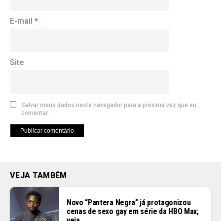
E-mail
*
Site
Salvar meus dados neste navegador para a próxima vez que eu
comentar.
VEJA TAMBÉM
Novo “Pantera Negra” já protagonizou
cenas de sexo gay em série da HBO Max;
veja