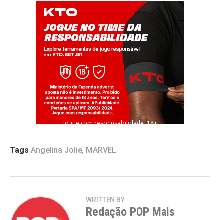
Flipboard
Jogue com responsabilidade. 18+
Reddit
Pinterest
Tags
Angelina Jolie
,
MARVEL
Whatsapp
Email
WRITTEN BY
Redação POP Mais