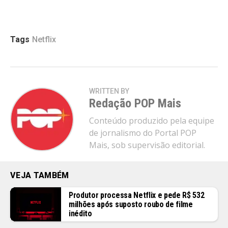
Tags
Netflix
WRITTEN BY
Redação POP Mais
Conteúdo produzido pela equipe
de jornalismo do Portal POP
Mais, sob supervisão editorial.
VEJA TAMBÉM
Produtor processa Netflix e pede R$ 532
milhões após suposto roubo de filme
inédito