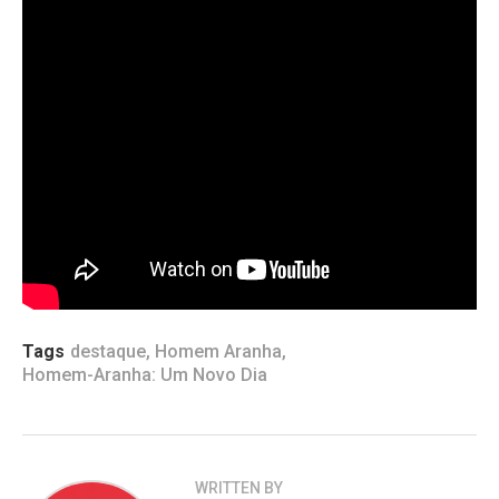
Vingadores: Ultimato (2019)
– 5,59 milhões
Homem-Aranha: Um Novo Dia (2026)
– 5,31
milhões
Divertida Mente 2 (2024)
– 4,55 milhões
Homem-Aranha: Sem Volta para Casa (2021)
– 4,49 milhões
Barbie (2023)
– 4,21 milhões
O Rei Leão (2019)
– 3,77 milhões
Vingadores: Guerra Infinita (2018)
– 3,75
milhões
Tags
destaque
,
Homem Aranha
,
Homem-Aranha: Um Novo Dia
WRITTEN BY