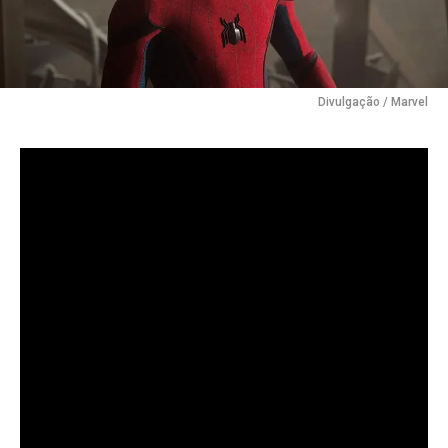
Divulgação / Marvel
Filme estrelado por Tom Holland supera
“Divertida Mente 2” e “Homem-Aranha: Sem Volta
para Casa” em público no Brasil.
O filme
“Homem-Aranha: Um Novo Dia”
teve uma
estreia histórica nos cinemas brasileiros e alcançou a
segunda maior abertura em número de espectadores
desde o início da série histórica, em 2002.
De acordo com dados da Rentrak, o longa arrecadou