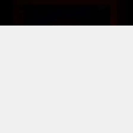
Foto: Reprodução
O produtor Simon Afram entrou com uma ação judicial
contra a Netflix na Califórnia pedindo uma
indenização de US$ 105 milhões (cerca de R$ 532,2
milhões). Ele afirma que uma cópia máster de seu filme
inédito,
“Fortitude”
, estrelado por Nicolas Cage, foi