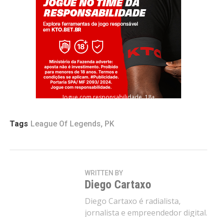
Jogue com responsabilidade. 18+
Tags
League Of Legends
,
PK
WRITTEN BY
Diego Cartaxo
Diego Cartaxo é radialista,
jornalista e empreendedor digital.