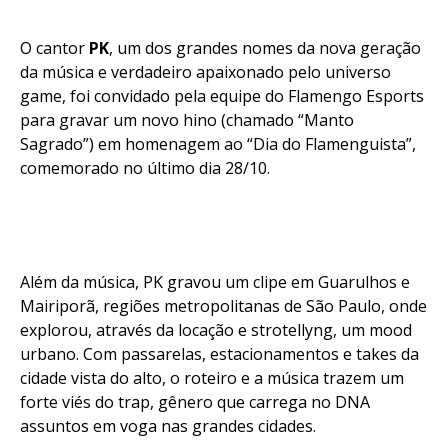
Flipboard
O cantor
PK
, um dos grandes nomes da nova geração
da música e verdadeiro apaixonado pelo universo
Reddit
game, foi convidado pela equipe do Flamengo Esports
Pinterest
para gravar um novo hino (chamado “Manto
Whatsapp
Sagrado”) em homenagem ao “Dia do Flamenguista”,
comemorado no último dia 28/10.
Email
Além da música, PK gravou um clipe em Guarulhos e
Mairiporã, regiões metropolitanas de São Paulo, onde
explorou, através da locação e strotellyng, um mood
urbano. Com passarelas, estacionamentos e takes da
cidade vista do alto, o roteiro e a música trazem um
forte viés do trap, gênero que carrega no DNA
assuntos em voga nas grandes cidades.