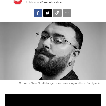
Publicado
43 minutos atrás
O cantor Sam Smith lançou seu novo single - Foto: Divulgação