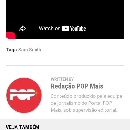
melhor (Quando ele for embora)
Posso satisfazê-lo, em seus braços é onde pertenço
(Oh, ooh)
Meu mundo inteiro desmorona quando ele vai
embora
Tags
Sam Smith
WRITTEN BY
Redação POP Mais
Conteúdo produzido pela equipe
de jornalismo do Portal POP
Mais, sob supervisão editorial.
VEJA TAMBÉM