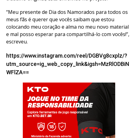
“Meu presente de Dia dos Namorados para todos os
meus fãs é querer que vocês saibam que estou
colocando meu coração e alma no meu novo material
e mal posso esperar para compartilhá-lo com vocês!”,
escreveu.
https://www.instagram.com/reel/DGBVg8cxplz/?
utm_source=ig_web_copy_link&igsh=MzRlODBiN
WFlZA==