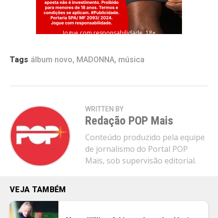
Jogue com responsabilidade. 18+
Tags
álbum novo
,
MADONNA
,
música
WRITTEN BY
Redação POP Mais
Conteúdo produzido pela equipe
de jornalismo do Portal POP
Mais, sob supervisão editorial.
VEJA TAMBÉM