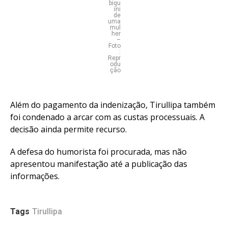
biqu
íni
de
uma
mul
her
–
Foto
:
Repr
odu
ção
Além do pagamento da indenização, Tirullipa também
foi condenado a arcar com as custas processuais. A
decisão ainda permite recurso.
A defesa do humorista foi procurada, mas não
apresentou manifestação até a publicação das
informações.
Tags
Tirullipa