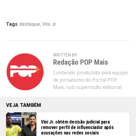
Tags
destaque
,
Vini Jr
WRITTEN BY
Redação POP Mais
Conteúdo produzido pela equipe
de jornalismo do Portal POP
Mais, sob supervisão editorial.
VEJA TAMBÉM
Vini Jr. obtém decisão judicial para
remover perfil de influenciador após
acusações nas redes sociais