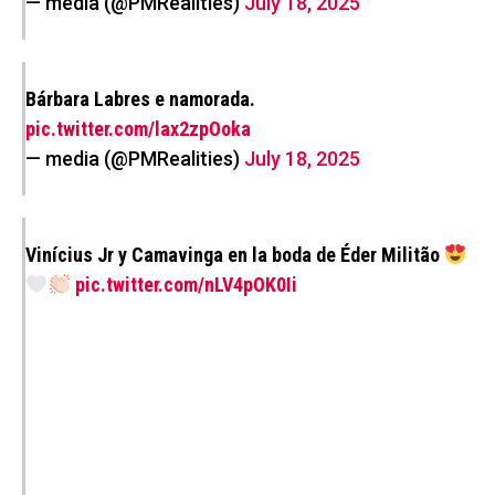
— media (@PMRealities)
July 18, 2025
Bárbara Labres e namorada.
pic.twitter.com/lax2zpOoka
— media (@PMRealities)
July 18, 2025
Vinícius Jr y Camavinga en la boda de Éder Militão
pic.twitter.com/nLV4pOK0Ii