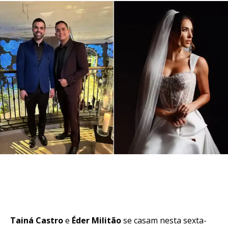
Flipboard
Reddit
Pinterest
Whatsapp
Email
Tainá Castro
e
Éder Militão
se casam nesta sexta-