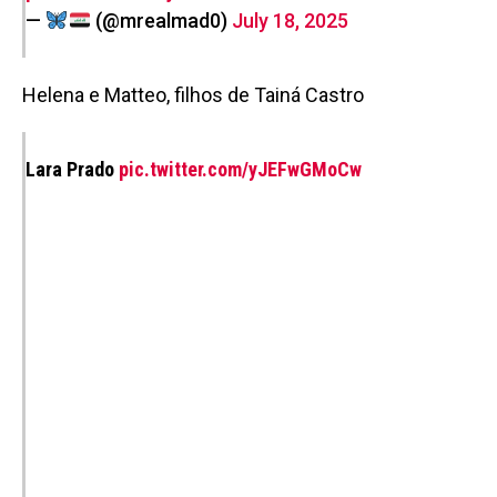
—
(@mrealmad0)
July 18, 2025
Flipboard
Helena e Matteo, filhos de Tainá Castro
Reddit
Pinterest
Lara Prado
pic.twitter.com/yJEFwGMoCw
Whatsapp
Email