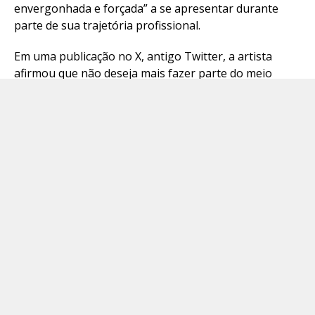
envergonhada e forçada” a se apresentar durante
parte de sua trajetória profissional.
Em uma publicação no X, antigo Twitter, a artista
afirmou que não deseja mais fazer parte do meio
musical.
“Quero dizer aos meus filhos e às pessoas em geral
que sinto muito pelos meus erros do passado. Não
quero estar nesse meio”, declarou.
Britney explicou que sua relação com os palcos
mudou ao longo dos anos e que, quando era mais
jovem, tinha outra visão sobre a carreira. Segundo a
cantora, durante os anos em que se apresentou
profissionalmente, sentia que não podia agir de
acordo com a própria vontade.
“Nem uma única vez naqueles 15 anos fui eu mesma e