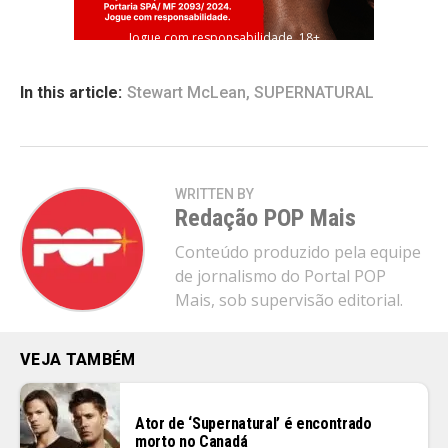
Jogue com responsabilidade. 18+
In this article:
Stewart McLean
,
SUPERNATURAL
WRITTEN BY
Redação POP Mais
Conteúdo produzido pela equipe
de jornalismo do Portal POP
Mais, sob supervisão editorial.
VEJA TAMBÉM
Ator de ‘Supernatural’ é encontrado
morto no Canadá