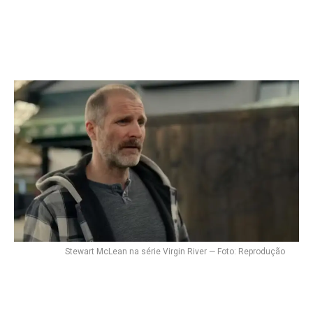
Stewart McLean na série Virgin River — Foto: Reprodução