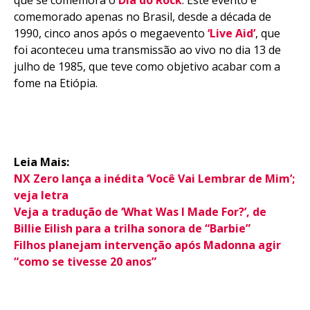
que se comemora o
Dia do Rock
. Este evento é
comemorado apenas no Brasil, desde a década de
1990, cinco anos após o megaevento
‘Live Aid’
, que
foi aconteceu uma transmissão ao vivo no dia 13 de
julho de 1985, que teve como objetivo acabar com a
fome na Etiópia.
Leia Mais:
NX Zero lança a inédita ‘Você Vai Lembrar de Mim’;
veja letra
Veja a tradução de ‘What Was I Made For?’, de
Billie Eilish para a trilha sonora de “Barbie”
Filhos planejam intervenção após Madonna agir
“como se tivesse 20 anos”