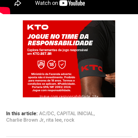
Jogue com responsabilidade. 18+
In this article:
AC/DC
,
CAPITAL INICIAL
,
Charlie Brown Jr
,
rita lee
,
rock