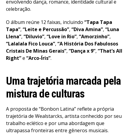
envolvendo dança, romance, identidade cultural e
celebração.
O álbum reúne 12 faixas, incluindo
“Tapa Tapa
Tapa”
,
“Leite e Percussão”
,
“Diva Amina”
,
“Luna
Llena”
,
“Diluvio”
,
“Love in Rio”
,
“Amorzinho”
,
“Lalalala Fico Louca”
,
“A História Dos Fabulosos
Cristais De Minas Gerais”
,
“Dança x 9”
,
“That’s All
Right”
e
“Arco-Íris”
.
Uma trajetória marcada pela
mistura de culturas
A proposta de “Bonbon Latina” reflete a própria
trajetória de Wealstarcks, artista conhecido por seu
trabalho eclético e por uma abordagem que
ultrapassa fronteiras entre gêneros musicais.