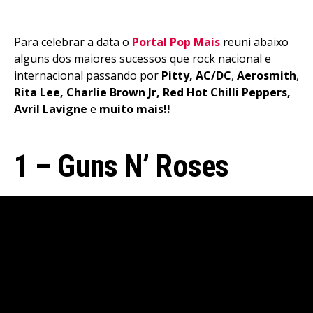
Para celebrar a data o
Portal Pop Mais
reuni abaixo
alguns dos maiores sucessos que rock nacional e
Flipboard
internacional passando por
Pitty, AC/DC
,
Aerosmith
,
Reddit
Rita Lee, Charlie Brown Jr, Red Hot Chilli Peppers,
Pinterest
Avril Lavigne
e
muito mais!!
Whatsapp
Email
1 – Guns N’ Roses