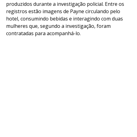
produzidos durante a investigação policial. Entre os
registros estão imagens de Payne circulando pelo
Flipboard
hotel, consumindo bebidas e interagindo com duas
Reddit
mulheres que, segundo a investigação, foram
Pinterest
contratadas para acompanhá-lo.
Whatsapp
Email