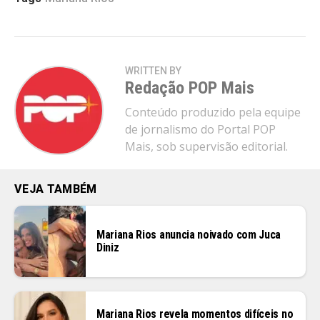
WRITTEN BY
Redação POP Mais
Conteúdo produzido pela equipe
de jornalismo do Portal POP
Mais, sob supervisão editorial.
VEJA TAMBÉM
Mariana Rios anuncia noivado com Juca
Diniz
Mariana Rios revela momentos difíceis no