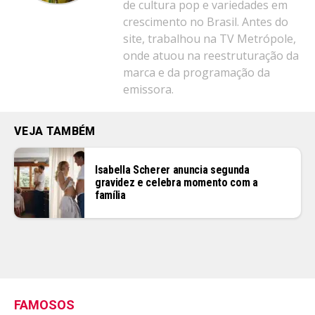
de cultura pop e variedades em
Flipboard
crescimento no Brasil. Antes do
Reddit
site, trabalhou na TV Metrópole,
Pinterest
onde atuou na reestruturação da
Whatsapp
marca e da programação da
emissora.
Email
VEJA TAMBÉM
Isabella Scherer anuncia segunda
gravidez e celebra momento com a
família
FAMOSOS