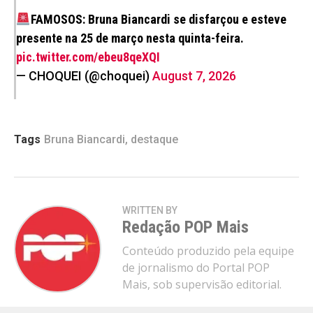
FAMOSOS: Bruna Biancardi se disfarçou e esteve
presente na 25 de março nesta quinta-feira.
pic.twitter.com/ebeu8qeXQI
— CHOQUEI (@choquei)
August 7, 2026
Tags
Bruna Biancardi
,
destaque
WRITTEN BY
Redação POP Mais
Conteúdo produzido pela equipe
de jornalismo do Portal POP
Mais, sob supervisão editorial.