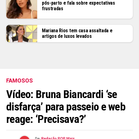
pós-parto e fala sobre expectativas
frustradas
Flipboard
Reddit
Mariana Rios tem casa assaltada e
artigos de luxos levados
Pinterest
Whatsapp
Email
FAMOSOS
Vídeo: Bruna Biancardi ‘se
disfarça’ para passeio e web
reage: ‘Precisava?’
De
Redação POP Mais