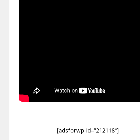
[adsforwp id=”212118″]