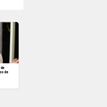
 de
os de