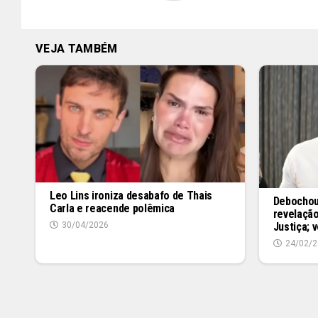
VEJA TAMBÉM
Leo Lins ironiza desabafo de Thais
Debochou?
Carla e reacende polêmica
revelação
Justiça; 
30/04/2026
24/02/2