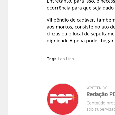
Entretanto, para isso, é neces
ocorrência para que seja dado i
Vilipêndio de cadáver, també
aos mortos, consiste no ato d
cinzas ou o local de sepultam
dignidade.A pena pode chegar 
Tags
Leo Lins
WRITTEN BY
Redação P
Conteúdo produ
sob supervisão 