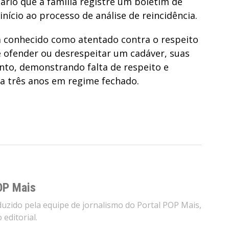
sário que a família registre um boletim de
nício ao processo de análise de reincidência.
m conhecido como atentado contra o respeito
e ofender ou desrespeitar um cadáver, suas
ento, demonstrando falta de respeito e
a três anos em regime fechado.
OP Mais
zido pela equipe de jornalismo do Portal POP Mais,
editorial.