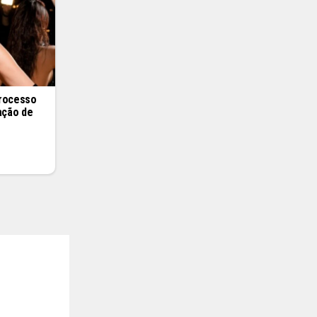
processo
ação de