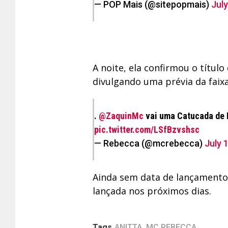
— POP Mais (@sitepopmais)
July
A noite, ela confirmou o títul
divulgando uma prévia da faixa 
.
@ZaquinMc
vai uma Catucada de 
pic.twitter.com/LSfBzvshsc
— Rebecca (@mcrebecca)
July 
Ainda sem data de lançamento 
lançada nos próximos dias.
Tags
ANITTA
,
MC REBECCA