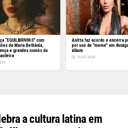
nça “EQUILIBRIVM II” com
Anitta faz acordo e encerra 
ções de Maria Bethânia,
por uso de “meme” em divulg
lença e grandes nomes da
álbum
asileira
15/07/2026
026
ebra a cultura latina em