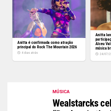
Anitta la
participa
Anitta é confirmada como atração
Alceu Va
principal do Rock The Mountain 2026
música br
4 dias atrás
24/07/2
MÚSICA
Wealstarcks cel