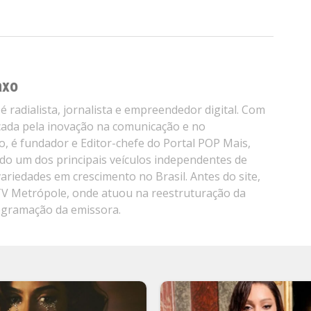
axo
é radialista, jornalista e empreendedor digital. Com
cada pela inovação na comunicação e no
, é fundador e Editor-chefe do Portal POP Mais,
do um dos principais veículos independentes de
variedades em crescimento no Brasil. Antes do site,
TV Metrópole, onde atuou na reestruturação da
ogramação da emissora.