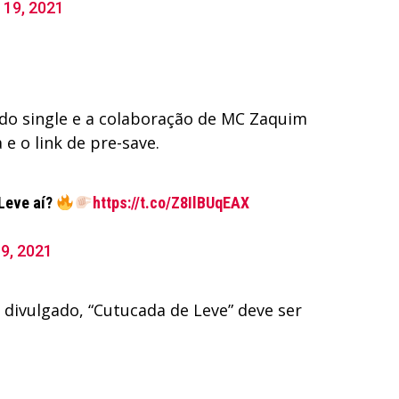
 19, 2021
o do single e a colaboração de MC Zaquim
e o link de pre-save.
Leve aí?
https://t.co/Z8IlBUqEAX
19, 2021
divulgado, “Cutucada de Leve” deve ser