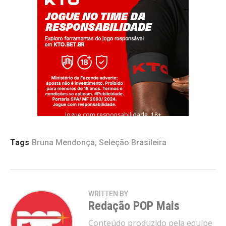
Jogue com responsabilidade. 18+
Tags
Bruna Mendonça
,
Seleção Brasileira
WRITTEN BY
Redação POP Mais
Conteúdo produzido pela equipe