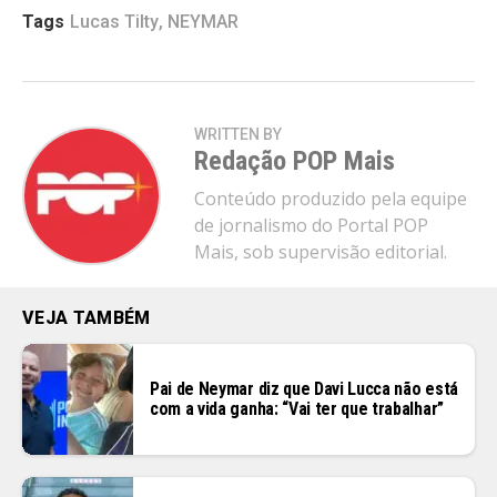
Tags
Lucas Tilty
,
NEYMAR
WRITTEN BY
Redação POP Mais
Conteúdo produzido pela equipe
de jornalismo do Portal POP
Mais, sob supervisão editorial.
VEJA TAMBÉM
Pai de Neymar diz que Davi Lucca não está
com a vida ganha: “Vai ter que trabalhar”