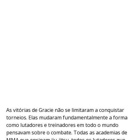
Flipboard
Reddit
Pinterest
Whatsapp
Email
As vitórias de Gracie não se limitaram a conquistar
torneios. Elas mudaram fundamentalmente a forma
como lutadores e treinadores em todo o mundo
pensavam sobre o combate. Todas as academias de
MMA que ensinam jiu-jitsu, todos os lutadores que