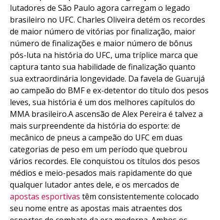
lutadores de São Paulo agora carregam o legado
brasileiro no UFC. Charles Oliveira detém os recordes
de maior número de vitórias por finalização, maior
número de finalizações e maior número de bônus
Flipboard
pós-luta na história do UFC, uma tríplice marca que
captura tanto sua habilidade de finalização quanto
Reddit
sua extraordinária longevidade. Da favela de Guarujá
Pinterest
ao campeão do BMF e ex-detentor do título dos pesos
Whatsapp
leves, sua história é um dos melhores capítulos do
Email
MMA brasileiro.A ascensão de Alex Pereira é talvez a
mais surpreendente da história do esporte: de
mecânico de pneus a campeão do UFC em duas
categorias de peso em um período que quebrou
vários recordes. Ele conquistou os títulos dos pesos
médios e meio-pesados mais rapidamente do que
qualquer lutador antes dele, e os mercados de
apostas esportivas
têm consistentemente colocado
seu nome entre as apostas mais atraentes dos
esportes de combate da era moderna. Ambos os