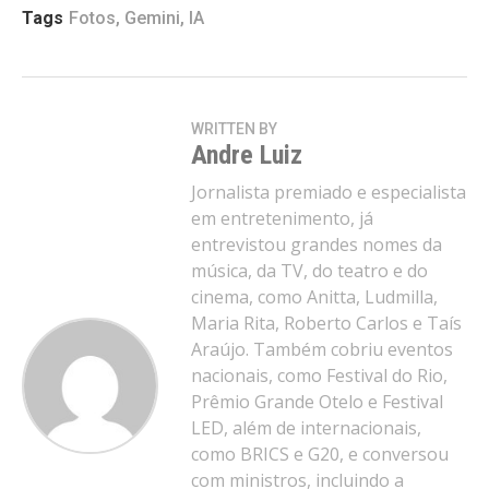
Tags
Fotos
,
Gemini
,
IA
Flipboard
Reddit
Pinterest
WRITTEN BY
Andre Luiz
Whatsapp
Jornalista premiado e especialista
Email
em entretenimento, já
entrevistou grandes nomes da
música, da TV, do teatro e do
cinema, como Anitta, Ludmilla,
Maria Rita, Roberto Carlos e Taís
Araújo. Também cobriu eventos
nacionais, como Festival do Rio,
Prêmio Grande Otelo e Festival
LED, além de internacionais,
como BRICS e G20, e conversou
com ministros, incluindo a