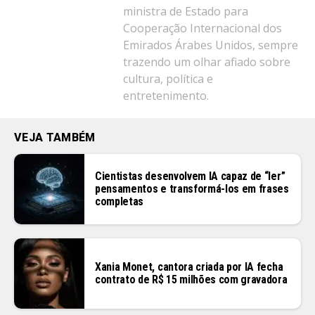
ministra de Estado para
Cooperação Internacional dos
Emirados Árabes Unidos, sempre
trazendo um olhar afiado sobre
cultura, política e
entretenimento.
VEJA TAMBÉM
Cientistas desenvolvem IA capaz de “ler”
pensamentos e transformá-los em frases
completas
Xania Monet, cantora criada por IA fecha
contrato de R$ 15 milhões com gravadora