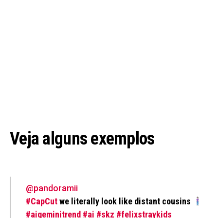
Veja alguns exemplos
@pandoramii
#CapCut
we literally look like distant cousins
#aigeminitrend
#ai
#skz
#felixstraykids