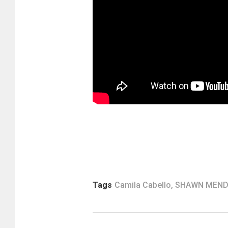
Tags
Camila Cabello
,
SHAWN MEND