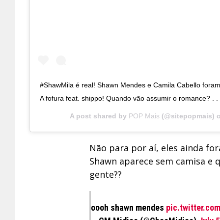
#ShawMila é real! Shawn Mendes e Camila Cabello foram 
A fofura feat. shippo! Quando vão assumir o romance? . .
A post shared by
POP Mais
(@sitepopmais) 
Não para por aí, eles ainda fo
Shawn aparece sem camisa e q
gente??
oooh shawn mendes
pic.twitter.c