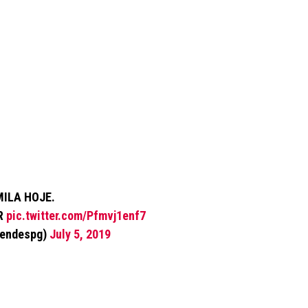
ILA HOJE.
R
pic.twitter.com/Pfmvj1enf7
endespg)
July 5, 2019