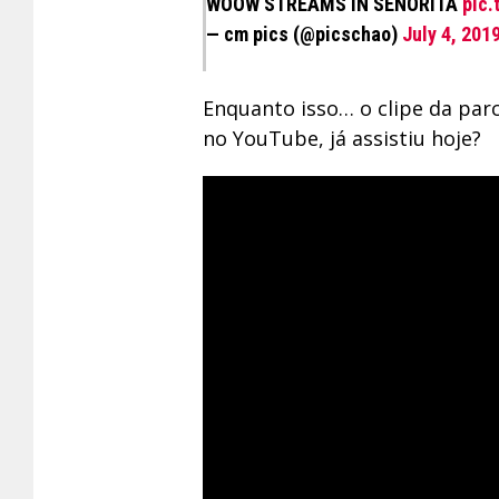
WOOW STREAMS IN SENORITA
pic.
— cm pics (@picschao)
July 4, 201
Enquanto isso… o clipe da par
no YouTube, já assistiu hoje?