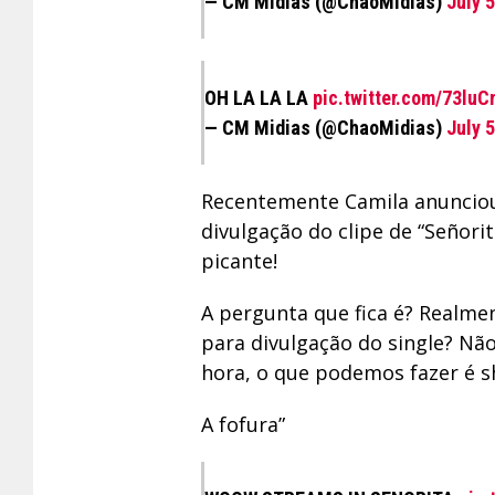
— CM Midias (@ChaoMidias)
July 
OH LA LA LA
pic.twitter.com/73lu
— CM Midias (@ChaoMidias)
July 
Recentemente Camila anunciou 
divulgação do clipe de “Señor
picante!
A pergunta que fica é? Realme
para divulgação do single? Nã
hora, o que podemos fazer é sh
A fofura”