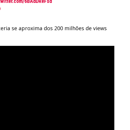
twitter.com/6BAdDReFsd
9
ceria se aproxima dos 200 milhões de views