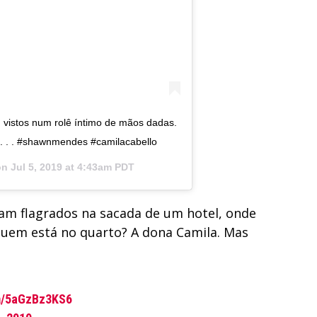
vistos num rolê íntimo de mãos dadas.
 . . . #shawnmendes #camilacabello
on
Jul 5, 2019 at 4:43am PDT
ram flagrados na sacada de um hotel, onde
uem está no quarto? A dona Camila. Mas
om/5aGzBz3KS6