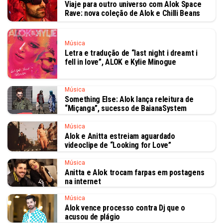
Viaje para outro universo com Alok Space
Rave: nova coleção de Alok e Chilli Beans
Música
Letra e tradução de “last night i dreamt i
fell in love”, ALOK e Kylie Minogue
Música
Something Else: Alok lança releitura de
“Miçanga”, sucesso de BaianaSystem
Música
Alok e Anitta estreiam aguardado
videoclipe de “Looking for Love”
Música
Anitta e Alok trocam farpas em postagens
na internet
Música
Alok vence processo contra Dj que o
acusou de plágio