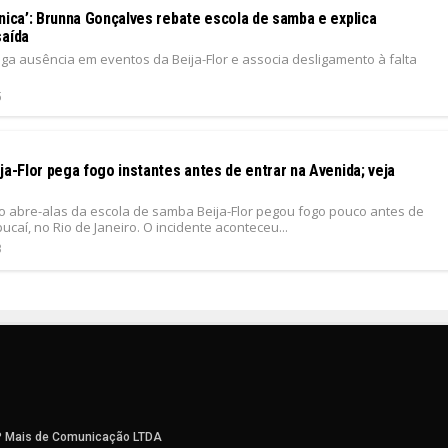
nica’: Brunna Gonçalves rebate escola de samba e explica
saída
ga ausência em eventos da Beija-Flor e associa desligamento à falta
5
ja-Flor pega fogo instantes antes de entrar na Avenida; veja
ro abre-alas da escola de samba Beija-Flor pegou fogo pouco antes de
ucaí, no Rio de Janeiro. O incidente aconteceu...
3
P Mais de Comunicação LTDA