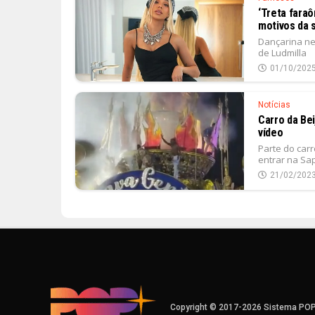
‘Treta faraô
motivos da 
Dançarina ne
de Ludmilla
01/10/202
Notícias
Carro da Bei
vídeo
Parte do car
entrar na Sap
21/02/202
Copyright © 2017-2026 Sistema PO