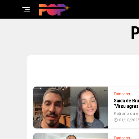
P
Famosos
Saída de Bru
‘Virou agres
Patrono da e
01/10/202
Famosos