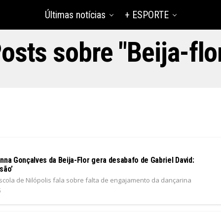
Últimas notícias
+ ESPORTE
osts sobre "Beija-flo
nna Gonçalves da Beija-Flor gera desabafo de Gabriel David:
são’
scola de Nilópolis fala sobre falta de engajamento da dançarina
5