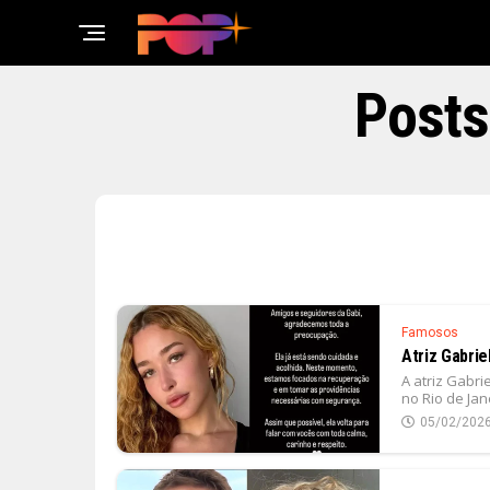
Posts
Famosos
Atriz Gabrie
A atriz Gabri
no Rio de Jane
05/02/202