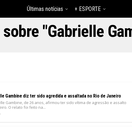
Últimas notícias
+ ESPORTE
 sobre "Gabrielle Ga
lle Gambine diz ter sido agredida e assaltada no Rio de Janeiro
elle Gambine, de 26 anos, afirmou ter sido vítima de agressão e assalto
iro. O relato foi feito na...
6