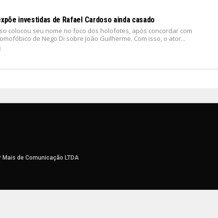
 expõe investidas de Rafael Cardoso ainda casado
so colocou seu nome no foco dos holofotes, após concordar com
omofóbico de Nego Di sobre João Guilherme. Com isso, o ator...
3
P Mais de Comunicação LTDA