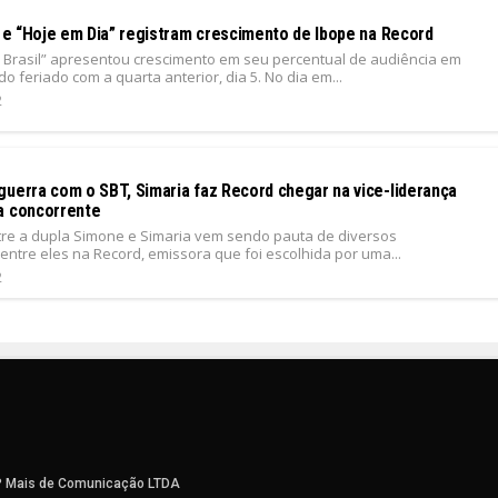
” e “Hoje em Dia” registram crescimento de Ibope na Record
la Brasil” apresentou crescimento em seu percentual de audiência em
 feriado com a quarta anterior, dia 5. No dia em...
2
guerra com o SBT, Simaria faz Record chegar na vice-liderança
a concorrente
ntre a dupla Simone e Simaria vem sendo pauta de diversos
ntre eles na Record, emissora que foi escolhida por uma...
2
P Mais de Comunicação LTDA