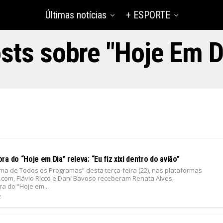
Últimas notícias
+ ESPORTE
sts sobre "Hoje Em D
a do “Hoje em Dia” releva: “Eu fiz xixi dentro do avião”
ma de Todos os Programas” desta terça-feira (22), nas plataformas
7.com, Flávio Ricco e Dani Bavoso receberam Renata Alves,
a do “Hoje em...
2