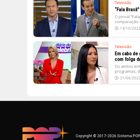
Televisão
“Fala Brasil
O jornal “Fa
comparação do
14/10/202
Televisão
Em cabo de 
com folga d
Os atritos e
programas, de
21/06/202
Copyright © 2017-2026 Sistema PO