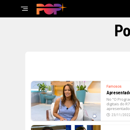
Po
Famosos
Apresentador
No “O Progra
digitais do R
apresentador
23/11/202