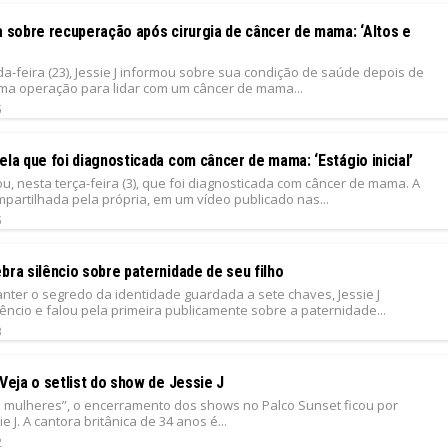
a sobre recuperação após cirurgia de câncer de mama: ‘Altos e
a-feira (23), Jessie J informou sobre sua condição de saúde depois de
ma operação para lidar com um câncer de mama...
5
ela que foi diagnosticada com câncer de mama: ‘Estágio inicial’
lou, nesta terça-feira (3), que foi diagnosticada com câncer de mama. A
ompartilhada pela própria, em um vídeo publicado nas...
5
bra silêncio sobre paternidade de seu filho
nter o segredo da identidade guardada a sete chaves, Jessie J
êncio e falou pela primeira publicamente sobre a paternidade...
3
 Veja o setlist do show de Jessie J
s mulheres”, o encerramento dos shows no Palco Sunset ficou por
e J. A cantora britânica de 34 anos é...
2