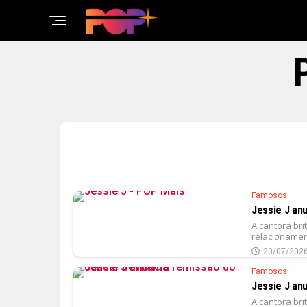
Famosos
Jessie J an
A cantora bri
relacionamen
20/07/202
Famosos
Jessie J an
A cantora br