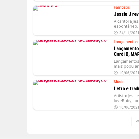
Famosos
Jessie J re
A cantora Jes
espontâneo. 
24/11/202
Lançamentos
Lançamentos 
Cardi B, MA
Lançamentos 
mais populare
10/06/202
Música
Letra e trad
Artista: Jess
loveBaby, toni
10/06/202
P