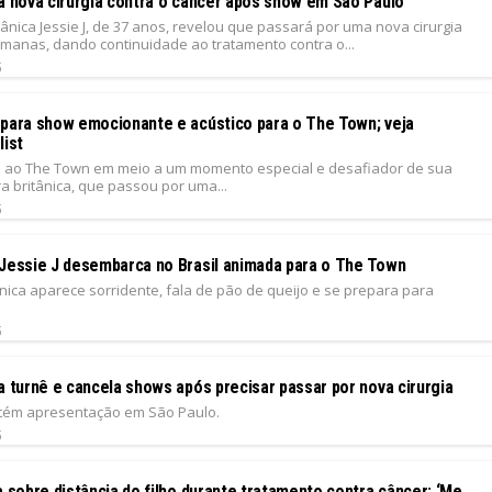
rá nova cirurgia contra o câncer após show em São Paulo
tânica Jessie J, de 37 anos, revelou que passará por uma nova cirurgia
manas, dando continuidade ao tratamento contra o...
5
epara show emocionante e acústico para o The Town; veja
list
ga ao The Town em meio a um momento especial e desafiador de sua
ra britânica, que passou por uma...
5
 Jessie J desembarca no Brasil animada para o The Town
nica aparece sorridente, fala de pão de queijo e se prepara para
5
a turnê e cancela shows após precisar passar por nova cirurgia
tém apresentação em São Paulo.
5
a sobre distância do filho durante tratamento contra câncer: ‘Me