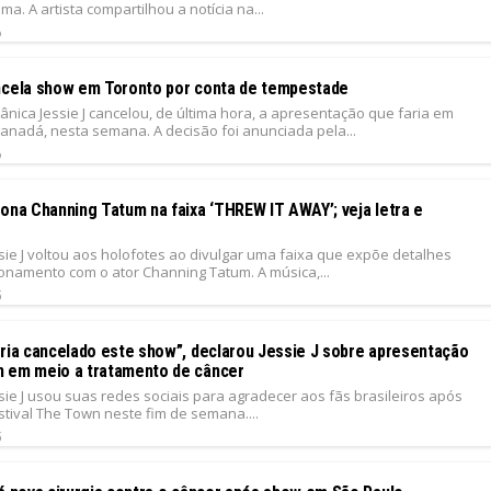
a. A artista compartilhou a notícia na...
6
ncela show em Toronto por conta de tempestade
tânica Jessie J cancelou, de última hora, a apresentação que faria em
Canadá, nesta semana. A decisão foi anunciada pela...
6
tona Channing Tatum na faixa ‘THREW IT AWAY’; veja letra e
sie J voltou aos holofotes ao divulgar uma faixa que expõe detalhes
ionamento com o ator Channing Tatum. A música,...
5
eria cancelado este show”, declarou Jessie J sobre apresentação
 em meio a tratamento de câncer
sie J usou suas redes sociais para agradecer aos fãs brasileiros após
tival The Town neste fim de semana....
5