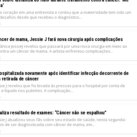
a’
iu o coração em uma entrevista e contou que a maternidade tem sido um
desafios desde que recebeu o diagnóstico...
5
ncer de mama, Jessie J fará nova cirurgia após complicações
tânica JessieJ revelou que passará por uma nova cirurgia em meio ao
ontra um câncer de mama. A artista enfrentou complicações...
5
hospitalizada novamente após identificar infecção decorrente de
a retirada de câncer
sie J revelou que foi levada às pressas para o hospital por conta de
e líquido nos pulmões. A complicação...
5
ualiza resultado de exames: “Câncer não se espalhou”
ssie J atualizou seus fãs sobre seu estado de saúde, nesta segunda-
pois de ser diagnosticada com câncer de mama, em...
5