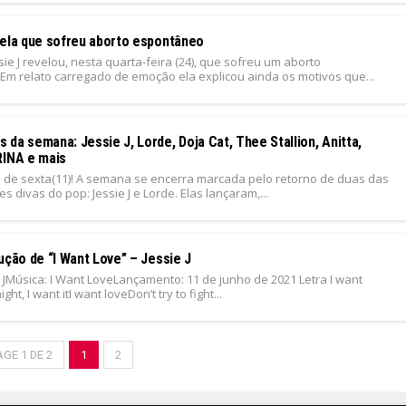
vela que sofreu aborto espontâneo
sie J revelou, nesta quarta-feira (24), que sofreu um aborto
Em relato carregado de emoção ela explicou ainda os motivos que...
1
da semana: Jessie J, Lorde, Doja Cat, Thee Stallion, Anitta,
RINA e mais
de sexta(11)! A semana se encerra marcada pelo retorno de duas das
s divas do pop: Jessie J e Lorde. Elas lançaram,...
1
ução de “I Want Love” – Jessie J
ie JMúsica: I Want LoveLançamento: 11 de junho de 2021 Letra I want
ght, I want itI want loveDon’t try to fight...
1
AGE 1 DE 2
1
2