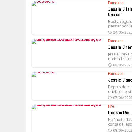
Famosos
Jessie J fal
baixos’
Nesta segund
passar por u
24/06/202
Famosos
Jessie J rev
Jessie J reve
notícia foi c
03/06/202
Famosos
Jessie J que
Depois de ma
quebrou o sil
07/06/202
Fire
Rock in Rio:
Na “noite da
conta de Jessi
08/09/202