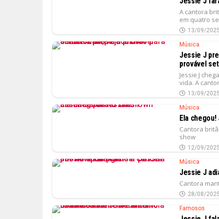
Jessie J fa
A cantora bri
em quatro se
13/09/202
Música
Jessie J pr
provável set
Jessie J che
vida. A canto
13/09/202
Música
Ela chegou!
Cantora britâ
show
12/09/202
Música
Jessie J adi
Cantora man
28/08/202
Famosos
Jessie J fal