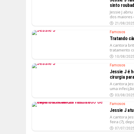
sinto roubad
Jessie J abr
dos maiores 
21/08/202
Famosos
Tratando câ
A cantora bri
tratamento c
10/08/202
Famosos
Jessie J é 
cirurgia par
A cantora Jes
uma infecção 
03/08/202
Famosos
Jessie J at
A cantora Je
feira (7), de
07/07/202