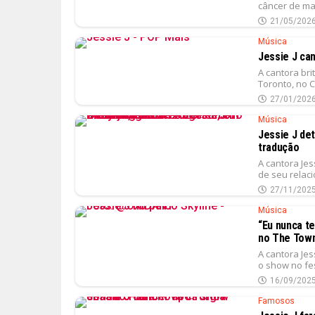
câncer de mam
21/05/202
Música
Jessie J ca
A cantora bri
Toronto, no 
27/01/202
Música
Jessie J de
tradução
A cantora Jes
de seu relac
27/11/202
Música
“Eu nunca t
no The Town
A cantora Jes
o show no fes
16/09/202
Famosos