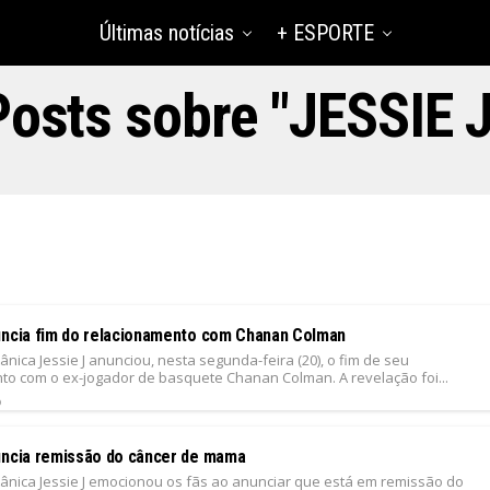
Últimas notícias
+ ESPORTE
Posts sobre "JESSIE J
uncia fim do relacionamento com Chanan Colman
tânica Jessie J anunciou, nesta segunda-feira (20), o fim de seu
to com o ex-jogador de basquete Chanan Colman. A revelação foi...
6
uncia remissão do câncer de mama
itânica Jessie J emocionou os fãs ao anunciar que está em remissão do