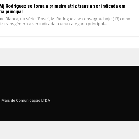
j Rodriguez se torna a primeira atriz trans a ser indicada em
a principal
o Blanca, na série “Pose”, Mj Rodriguez se consagrou hoje (13) como
riz transgênero a ser indicada a uma categoria principal...
1
P Mais de Comunicação LTDA