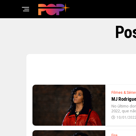
Pos
Filmes & Série
MJ Rodriguez
No último do
2022, que nã
10/01/202
Fire