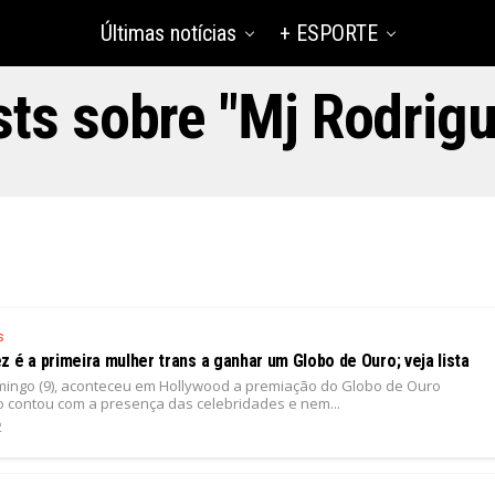
Últimas notícias
+ ESPORTE
ts sobre "Mj Rodrig
s
 é a primeira mulher trans a ganhar um Globo de Ouro; veja lista
mingo (9), aconteceu em Hollywood a premiação do Globo de Ouro
o contou com a presença das celebridades e nem...
2