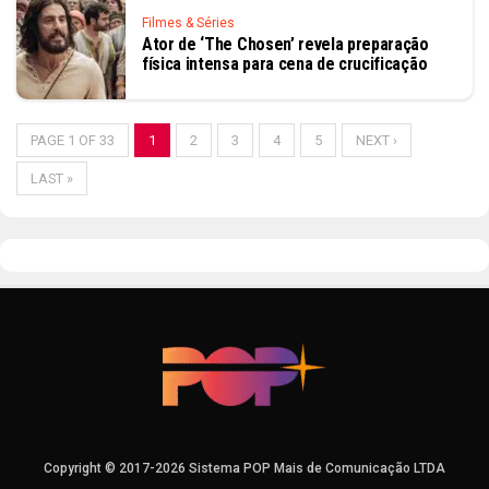
Filmes & Séries
Ator de ‘The Chosen’ revela preparação
física intensa para cena de crucificação
PAGE 1 OF 33
1
2
3
4
5
NEXT ›
LAST »
Copyright © 2017-2026 Sistema POP Mais de Comunicação LTDA