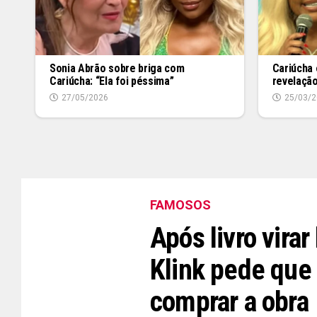
Sonia Abrão sobre briga com
Cariúcha
Cariúcha: “Ela foi péssima”
revelação
27/05/2026
25/03/2
FAMOSOS
Após livro virar
Klink pede que 
comprar a obra