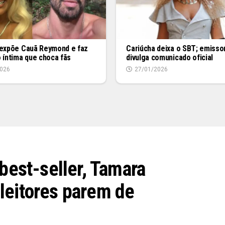
 expõe Cauã Reymond e faz
Cariúcha deixa o SBT; emisso
 íntima que choca fãs
divulga comunicado oficial
026
27/01/2026
 best-seller, Tamara
leitores parem de