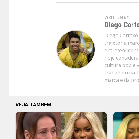
WRITTEN BY
Diego Cart
Diego Cartaxo 
trajetória mar
entretenimento
hoje considera
cultura pop e 
trabalhou na 
marca e da pr
VEJA TAMBÉM