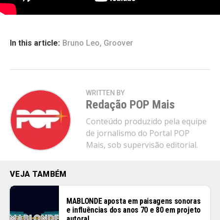
In this article:
Bruno Leo
,
Groover
WRITTEN BY
Redação POP Mais
Conteúdo produzido pela equipe
de jornalismo do Portal POP
Mais, sob supervisão editorial.
VEJA TAMBÉM
MABLONDE aposta em paisagens sonoras
e influências dos anos 70 e 80 em projeto
autoral