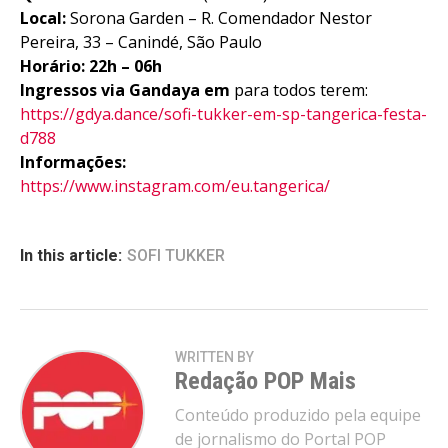
Local:
Sorona Garden – R. Comendador Nestor
Pereira, 33 – Canindé, São Paulo
Horário: 22h – 06h
Ingressos via Gandaya em
para todos terem:
https://gdya.dance/sofi-tukker-em-sp-tangerica-festa-
d788
Informações:
https://www.instagram.com/eu.tangerica/
In this article:
SOFI TUKKER
WRITTEN BY
Redação POP Mais
Conteúdo produzido pela equipe
de jornalismo do Portal POP