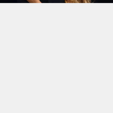
Beyoncé e Jay-Z - Foto: Reprodução
Beyoncé pegou os fãs de surpresa ao lançar um novo
pacote de remixes da música “Morning Dew (Donk)”,
incluindo duas versões com participação inédita de
Jay-Z. O lançamento aconteceu na madrugada desta
quarta-feira (5) e foi anunciado pela Parkwood
Entertainment nas redes sociais.
Intitulado “Morning Dew (Donk) Remix Pack”, o
projeto reúne quatro faixas e traz o rapper, marido da
cantora, creditado como JAŸ-Z, em novas rimas e
também em uma versão acústica da canção.