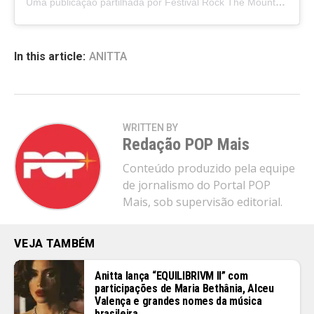
Uma publicação partilhada por Festival Rock The Mountain (@rockthemountain)
In this article:
ANITTA
WRITTEN BY
Redação POP Mais
Conteúdo produzido pela equipe
de jornalismo do Portal POP
Mais, sob supervisão editorial.
VEJA TAMBÉM
Anitta lança “EQUILIBRIVM II” com
participações de Maria Bethânia, Alceu
Valença e grandes nomes da música
brasileira