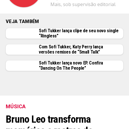
Mais, sob supervisão editorial.
VEJA TAMBÉM
Sofi Tukker lança clipe de seu novo single
“Ringless”
Com Sofi Tukker, Katy Perry lança
versões remixes de “Small Talk”
Flipboard
Sofi Tukker lança novo EP. Confira
Reddit
“Dancing On The People”
Pinterest
Whatsapp
Email
MÚSICA
Bruno Leo transforma