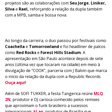
projetos são as colaborações com
Seu Jorge
,
Liniker,
Silva
e
Rael,
reforçando a relação da dupla também
com a MPB, samba e bossa nova.
Ao longo da carreira, o duo passou por festivais como
Coachella
e
Tomorrowland
e foi headliner de palcos
como
Red Rocks
e
Forest Hills Stadium
. A
apresentação em São Paulo acontece depois de sete
anos (última vez que tocaram na cidade) em meio à
divulgação de “COOK”, parceria com J Balvin que marca
o início da relação da dupla com a Republic Records.
Ouça aqui!
Além de SOFI TUKKER, a festa Tangerica reúne
MLQ
2N
, produtor e DJ carioca conhecido pelos remixes
que aproximam o funk brasileiro a sucessos
internacionais;
kLap
, produtor de Brasília que