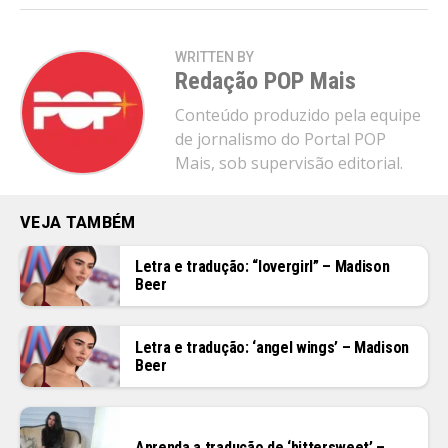
WRITTEN BY
Redação POP Mais
Conteúdo produzido pela equipe
de jornalismo do Portal POP
Mais, sob supervisão editorial.
VEJA TAMBÉM
Letra e tradução: “lovergirl” – Madison
Beer
Letra e tradução: ‘angel wings’ – Madison
Beer
Aprenda a tradução de ‘bittersweet’ –