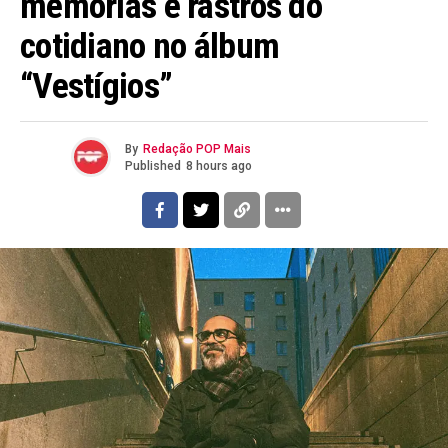
memórias e rastros do
cotidiano no álbum
“Vestígios”
By
Redação POP Mais
Published
8 hours ago