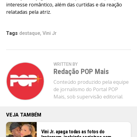
interesse romântico, além das curtidas e da reação
relatadas pela atriz.
Tags
destaque
,
Vini Jr
WRITTEN BY
Redação POP Mais
Conteúdo produzido pela equipe
de jornalismo do Portal POP
Mais, sob supervisão editorial.
VEJA TAMBÉM
Vini Jr. apaga todas as fotos do