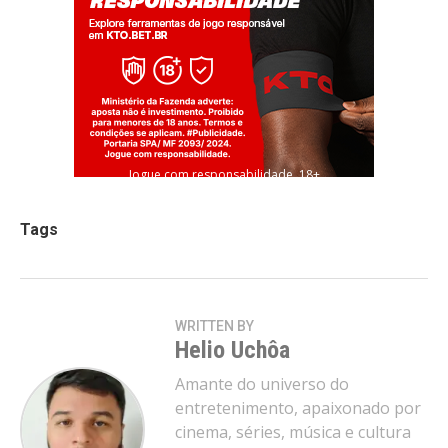
Jogue com responsabilidade. 18+
Tags
WRITTEN BY
Helio Uchôa
Amante do universo do
entretenimento, apaixonado por
cinema, séries, música e cultura