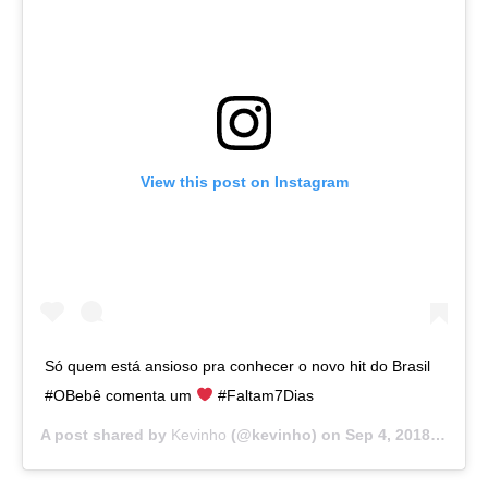
View this post on Instagram
Só quem está ansioso pra conhecer o novo hit do Brasil
#OBebê comenta um
#Faltam7Dias
A post shared by
Kevinho
(@kevinho) on
Sep 4, 2018 at 1:44pm PDT