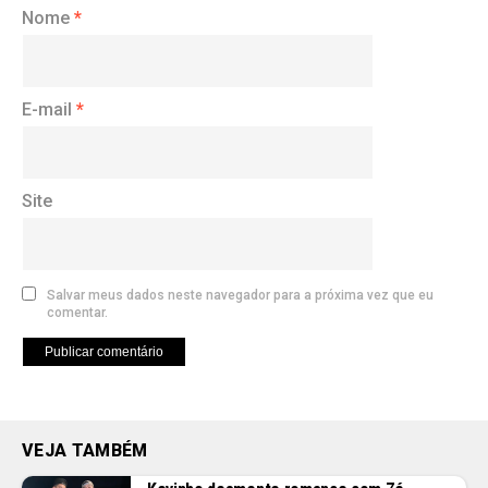
Nome
*
E-mail
*
Site
Salvar meus dados neste navegador para a próxima vez que eu
comentar.
VEJA TAMBÉM