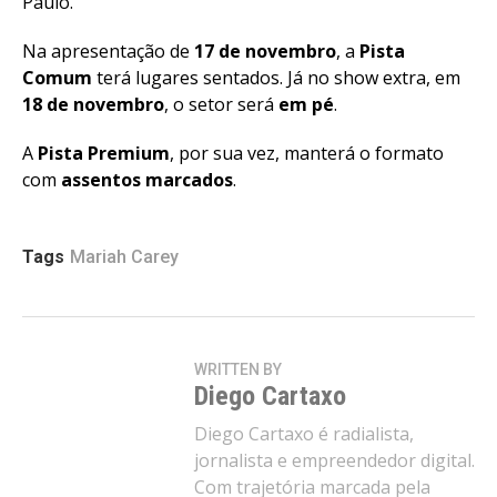
Paulo.
Na apresentação de
17 de novembro
, a
Pista
Comum
terá lugares sentados. Já no show extra, em
18 de novembro
, o setor será
em pé
.
A
Pista Premium
, por sua vez, manterá o formato
com
assentos marcados
.
Tags
Mariah Carey
WRITTEN BY
Diego Cartaxo
Diego Cartaxo é radialista,
jornalista e empreendedor digital.
Com trajetória marcada pela