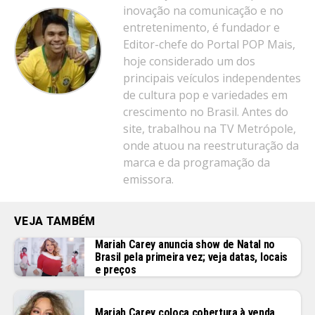
inovação na comunicação e no
entretenimento, é fundador e
Editor-chefe do Portal POP Mais,
hoje considerado um dos
principais veículos independentes
de cultura pop e variedades em
crescimento no Brasil. Antes do
site, trabalhou na TV Metrópole,
onde atuou na reestruturação da
marca e da programação da
emissora.
VEJA TAMBÉM
Mariah Carey anuncia show de Natal no
Brasil pela primeira vez; veja datas, locais
e preços
Mariah Carey coloca cobertura à venda