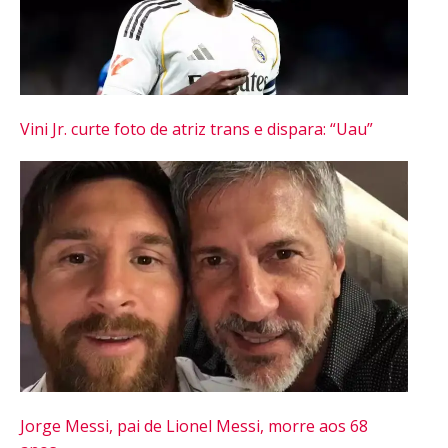
Vini Jr. curte foto de atriz trans e dispara: “Uau”
Flipboard
Reddit
Pinterest
Whatsapp
Email
Jorge Messi, pai de Lionel Messi, morre aos 68