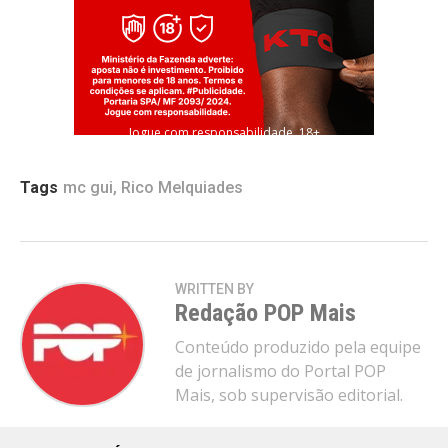
Jogue com responsabilidade. 18+
Tags
mc gui
,
Rico Melquiades
WRITTEN BY
Redação POP Mais
Conteúdo produzido pela equipe
de jornalismo do Portal POP
Mais, sob supervisão editorial.